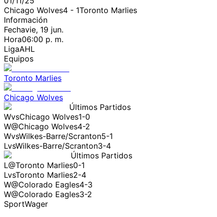
01/11/25
Chicago Wolves
4
-
1
Toronto Marlies
Información
Fecha
vie, 19 jun.
Hora
06:00 p. m.
Liga
AHL
Equipos
Toronto Marlies
Chicago Wolves
Últimos Partidos
W
vs
Chicago Wolves
1-0
W
@
Chicago Wolves
4-2
W
vs
Wilkes-Barre/Scranton
5-1
L
vs
Wilkes-Barre/Scranton
3-4
Últimos Partidos
L
@
Toronto Marlies
0-1
L
vs
Toronto Marlies
2-4
W
@
Colorado Eagles
4-3
W
@
Colorado Eagles
3-2
SportWager