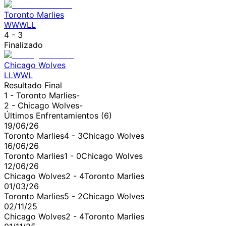
Toronto Marlies
W
W
W
L
L
4
-
3
Finalizado
Chicago Wolves
L
L
W
W
L
Resultado Final
1 -
Toronto Marlies
-
2 -
Chicago Wolves
-
Últimos Enfrentamientos (
6
)
19/06/26
Toronto Marlies
4
-
3
Chicago Wolves
16/06/26
Toronto Marlies
1
-
0
Chicago Wolves
12/06/26
Chicago Wolves
2
-
4
Toronto Marlies
01/03/26
Toronto Marlies
5
-
2
Chicago Wolves
02/11/25
Chicago Wolves
2
-
4
Toronto Marlies