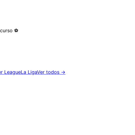
 curso
⚽
er League
La Liga
Ver todos →