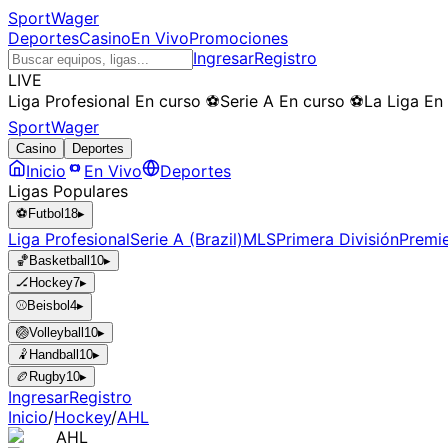
SportWager
Deportes
Casino
En Vivo
Promociones
Ingresar
Registro
LIVE
Liga Profesional
En curso
⚽
Serie A
En curso
⚽
La Liga
En
SportWager
Casino
Deportes
Inicio
En Vivo
Deportes
Ligas Populares
⚽
Futbol
18
▸
Liga Profesional
Serie A (Brazil)
MLS
Primera División
Premi
🏀
Basketball
10
▸
🏒
Hockey
7
▸
⚾
Beisbol
4
▸
🏐
Volleyball
10
▸
🤾
Handball
10
▸
🏉
Rugby
10
▸
Ingresar
Registro
Inicio
/
Hockey
/
AHL
AHL