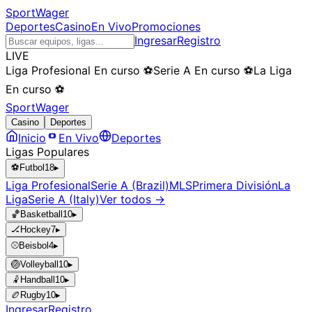
SportWager
Deportes
Casino
En Vivo
Promociones
Ingresar
Registro
LIVE
Liga Profesional
En curso
⚽
Serie A
En curso
⚽
La Liga
En curso
⚽
SportWager
Casino
Deportes
Inicio
En Vivo
Deportes
Ligas Populares
⚽
Futbol
18
▸
Liga Profesional
Serie A (Brazil)
MLS
Primera División
La
Liga
Serie A (Italy)
Ver todos →
🏀
Basketball
10
▸
🏒
Hockey
7
▸
⚾
Beisbol
4
▸
🏐
Volleyball
10
▸
🤾
Handball
10
▸
🏉
Rugby
10
▸
Ingresar
Registro