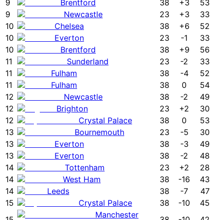
9
Brentford
38
+3
53
9
Newcastle
23
+3
33
10
Chelsea
38
+6
52
10
Everton
23
-1
33
10
Brentford
38
+9
56
11
Sunderland
23
-2
33
11
Fulham
38
-4
52
11
Fulham
38
0
54
12
Newcastle
38
-2
49
12
Brighton
23
+2
30
12
Crystal Palace
38
0
53
13
Bournemouth
23
-5
30
13
Everton
38
-3
49
13
Everton
38
-2
48
14
Tottenham
23
+2
28
14
West Ham
38
-16
43
14
Leeds
38
-7
47
15
Crystal Palace
38
-10
45
Manchester
15
38
-10
42