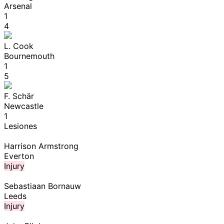
Arsenal
1
4
L. Cook
Bournemouth
1
5
F. Schär
Newcastle
1
Lesiones
Harrison Armstrong
Everton
Injury
Sebastiaan Bornauw
Leeds
Injury