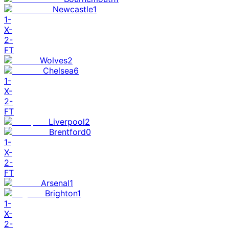
Newcastle
1
1
-
X
-
2
-
FT
Wolves
2
Chelsea
6
1
-
X
-
2
-
FT
Liverpool
2
Brentford
0
1
-
X
-
2
-
FT
Arsenal
1
Brighton
1
1
-
X
-
2
-