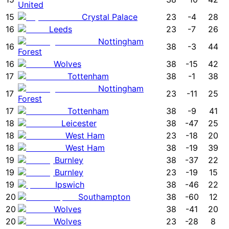
United
15
Crystal Palace
23
-4
28
16
Leeds
23
-7
26
Nottingham
16
38
-3
44
Forest
16
Wolves
38
-15
42
17
Tottenham
38
-1
38
Nottingham
17
23
-11
25
Forest
17
Tottenham
38
-9
41
18
Leicester
38
-47
25
18
West Ham
23
-18
20
18
West Ham
38
-19
39
19
Burnley
38
-37
22
19
Burnley
23
-19
15
19
Ipswich
38
-46
22
20
Southampton
38
-60
12
20
Wolves
38
-41
20
20
Wolves
23
-28
8