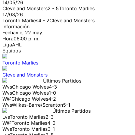
14/05/26
Cleveland Monsters
2
-
5
Toronto Marlies
17/03/26
Toronto Marlies
4
-
2
Cleveland Monsters
Información
Fecha
vie, 22 may.
Hora
06:00 p. m.
Liga
AHL
Equipos
Toronto Marlies
Cleveland Monsters
Últimos Partidos
W
vs
Chicago Wolves
4-3
W
vs
Chicago Wolves
1-0
W
@
Chicago Wolves
4-2
W
vs
Wilkes-Barre/Scranton
5-1
Últimos Partidos
L
vs
Toronto Marlies
2-3
W
@
Toronto Marlies
4-0
W
vs
Toronto Marlies
3-1