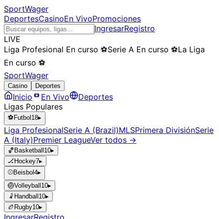
SportWager
Deportes
Casino
En Vivo
Promociones
Ingresar
Registro
LIVE
Liga Profesional
En curso
⚽
Serie A
En curso
⚽
La Liga
En curso
⚽
SportWager
Casino
Deportes
Inicio
En Vivo
Deportes
Ligas Populares
⚽
Futbol
18
▸
Liga Profesional
Serie A (Brazil)
MLS
Primera División
Serie
A (Italy)
Premier League
Ver todos →
🏀
Basketball
10
▸
🏒
Hockey
7
▸
⚾
Beisbol
4
▸
🏐
Volleyball
10
▸
🤾
Handball
10
▸
🏉
Rugby
10
▸
Ingresar
Registro