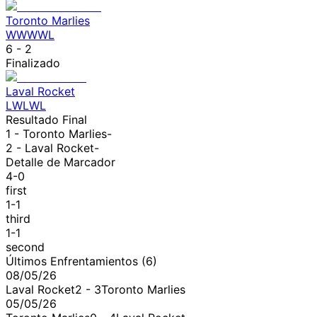
Toronto Marlies
W
W
W
W
L
6
-
2
Finalizado
Laval Rocket
L
W
L
W
L
Resultado Final
1 -
Toronto Marlies
-
2 -
Laval Rocket
-
Detalle de Marcador
4-0
first
1-1
third
1-1
second
Últimos Enfrentamientos (
6
)
08/05/26
Laval Rocket
2
-
3
Toronto Marlies
05/05/26