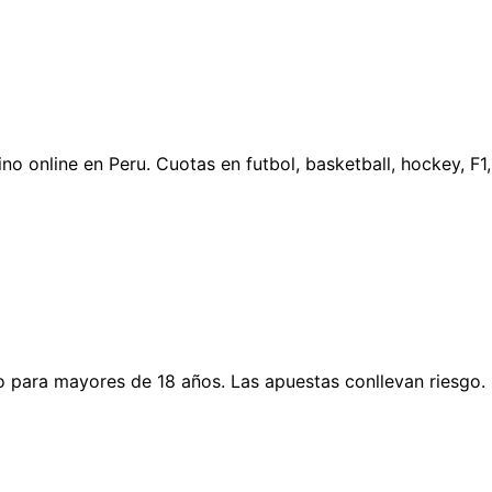
no online en Peru. Cuotas en futbol, basketball, hockey, F
o para mayores de 18 años. Las apuestas conllevan riesgo. 