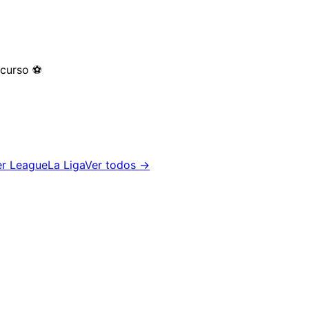
 curso
⚽
er League
La Liga
Ver todos →