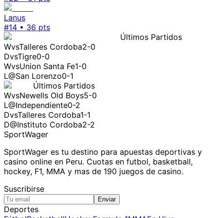
Lanus
#
14
•
36
pts
Últimos Partidos
W
vs
Talleres Cordoba
2-0
D
vs
Tigre
0-0
W
vs
Union Santa Fe
1-0
L
@
San Lorenzo
0-1
Últimos Partidos
W
vs
Newells Old Boys
5-0
L
@
Independiente
0-2
D
vs
Talleres Cordoba
1-1
D
@
Instituto Cordoba
2-2
SportWager
SportWager es tu destino para apuestas deportivas y
casino online en Peru. Cuotas en futbol, basketball,
hockey, F1, MMA y mas de 190 juegos de casino.
Suscribirse
Enviar
Deportes