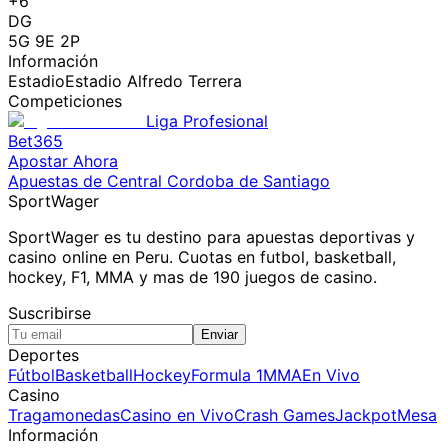
+6
DG
5
G
9
E
2
P
Información
Estadio
Estadio Alfredo Terrera
Competiciones
Liga Profesional
Bet365
Apostar Ahora
Apuestas de
Central Cordoba de Santiago
SportWager
SportWager es tu destino para apuestas deportivas y
casino online en Peru. Cuotas en futbol, basketball,
hockey, F1, MMA y mas de 190 juegos de casino.
Suscribirse
Enviar
Deportes
Fútbol
Basketball
Hockey
Formula 1
MMA
En Vivo
Casino
Tragamonedas
Casino en Vivo
Crash Games
Jackpot
Mesa
Información