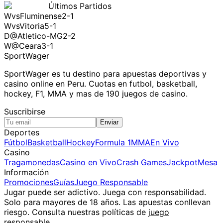
Últimos Partidos
W
vs
Fluminense
2-1
W
vs
Vitoria
5-1
D
@
Atletico-MG
2-2
W
@
Ceara
3-1
SportWager
SportWager es tu destino para apuestas deportivas y
casino online en Peru. Cuotas en futbol, basketball,
hockey, F1, MMA y mas de 190 juegos de casino.
Suscribirse
Enviar
Deportes
Fútbol
Basketball
Hockey
Formula 1
MMA
En Vivo
Casino
Tragamonedas
Casino en Vivo
Crash Games
Jackpot
Mesa
Información
Promociones
Guías
Juego Responsable
Jugar puede ser adictivo. Juega con responsabilidad.
Solo para mayores de 18 años. Las apuestas conllevan
riesgo. Consulta nuestras políticas de
juego
responsable
.