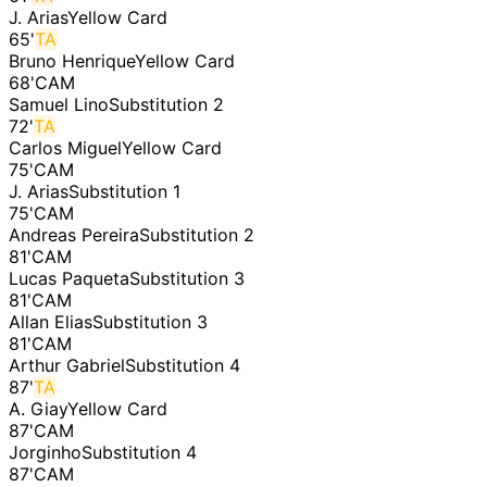
J. Arias
Yellow Card
65
'
TA
Bruno Henrique
Yellow Card
68
'
CAM
Samuel Lino
Substitution 2
72
'
TA
Carlos Miguel
Yellow Card
75
'
CAM
J. Arias
Substitution 1
75
'
CAM
Andreas Pereira
Substitution 2
81
'
CAM
Lucas Paqueta
Substitution 3
81
'
CAM
Allan Elias
Substitution 3
81
'
CAM
Arthur Gabriel
Substitution 4
87
'
TA
A. Giay
Yellow Card
87
'
CAM
Jorginho
Substitution 4
87
'
CAM