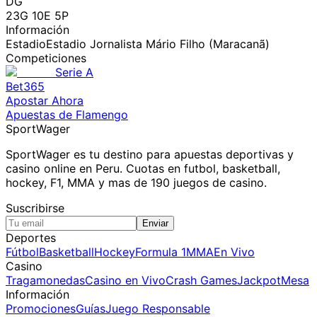
DG
23
G
10
E
5
P
Información
Estadio
Estadio Jornalista Mário Filho (Maracanã)
Competiciones
Serie A
Bet365
Apostar Ahora
Apuestas de
Flamengo
SportWager
SportWager es tu destino para apuestas deportivas y
casino online en Peru. Cuotas en futbol, basketball,
hockey, F1, MMA y mas de 190 juegos de casino.
Suscribirse
Enviar
Deportes
Fútbol
Basketball
Hockey
Formula 1
MMA
En Vivo
Casino
Tragamonedas
Casino en Vivo
Crash Games
Jackpot
Mesa
Información
Promociones
Guías
Juego Responsable