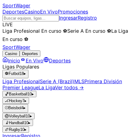
SportWager
Deportes
Casino
En Vivo
Promociones
Ingresar
Registro
LIVE
Liga Profesional
En curso
⚽
Serie A
En curso
⚽
La Liga
En curso
⚽
SportWager
Casino
Deportes
Inicio
En Vivo
Deportes
Ligas Populares
⚽
Futbol
18
▸
Liga Profesional
Serie A (Brazil)
MLS
Primera División
Premier League
La Liga
Ver todos →
🏀
Basketball
10
▸
🏒
Hockey
7
▸
⚾
Beisbol
4
▸
🏐
Volleyball
10
▸
🤾
Handball
10
▸
🏉
Rugby
10
▸
Ingresar
Registro