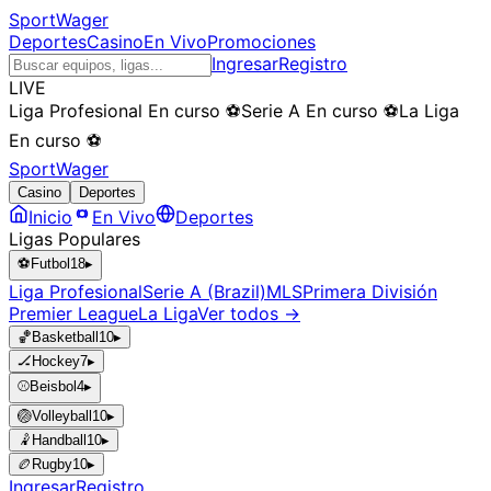
SportWager
Deportes
Casino
En Vivo
Promociones
Ingresar
Registro
LIVE
Liga Profesional
En curso
⚽
Serie A
En curso
⚽
La Liga
En curso
⚽
SportWager
Casino
Deportes
Inicio
En Vivo
Deportes
Ligas Populares
⚽
Futbol
18
▸
Liga Profesional
Serie A (Brazil)
MLS
Primera División
Premier League
La Liga
Ver todos →
🏀
Basketball
10
▸
🏒
Hockey
7
▸
⚾
Beisbol
4
▸
🏐
Volleyball
10
▸
🤾
Handball
10
▸
🏉
Rugby
10
▸
Ingresar
Registro