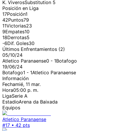
K. Viveros
Substitution 5
Posición en Liga
17
Posición
1
42
Puntos
79
11
Victorias
23
9
Empates
10
18
Derrotas
5
-6
Dif. Goles
30
Últimos Enfrentamientos (
2
)
05/10/24
Atletico Paranaense
0
-
1
Botafogo
19/06/24
Botafogo
1
-
1
Atletico Paranaense
Información
Fecha
mié, 11 mar.
Hora
05:00 p. m.
Liga
Serie A
Estadio
Arena da Baixada
Equipos
Atletico Paranaense
#
17
•
42
pts