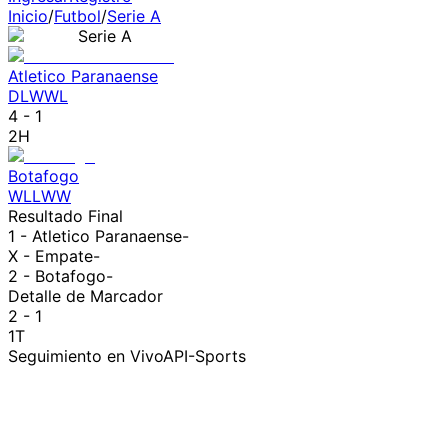
Inicio
/
Futbol
/
Serie A
Serie A
Atletico Paranaense
D
L
W
W
L
4
-
1
2H
Botafogo
W
L
L
W
W
Resultado Final
1 -
Atletico Paranaense
-
X - Empate
-
2 -
Botafogo
-
Detalle de Marcador
2 - 1
1T
Seguimiento en Vivo
API-Sports