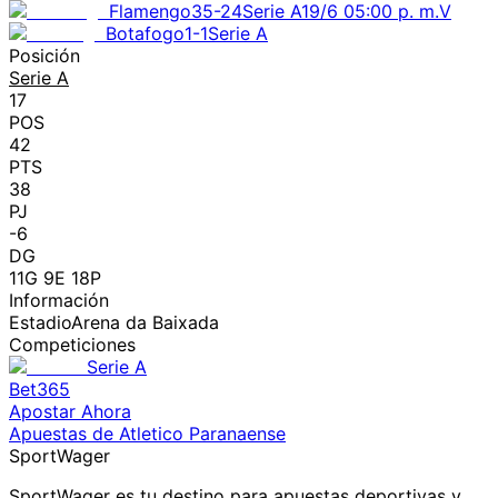
Flamengo
35-24
Serie A
19/6
05:00 p. m.
V
Botafogo
1-1
Serie A
Posición
Serie A
17
POS
42
PTS
38
PJ
-6
DG
11
G
9
E
18
P
Información
Estadio
Arena da Baixada
Competiciones
Serie A
Bet365
Apostar Ahora
Apuestas de
Atletico Paranaense
SportWager
SportWager es tu destino para apuestas deportivas y