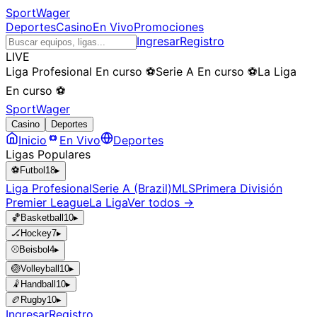
SportWager
Deportes
Casino
En Vivo
Promociones
Ingresar
Registro
LIVE
Liga Profesional
En curso
⚽
Serie A
En curso
⚽
La Liga
En curso
⚽
SportWager
Casino
Deportes
Inicio
En Vivo
Deportes
Ligas Populares
⚽
Futbol
18
▸
Liga Profesional
Serie A (Brazil)
MLS
Primera División
Premier League
La Liga
Ver todos →
🏀
Basketball
10
▸
🏒
Hockey
7
▸
⚾
Beisbol
4
▸
🏐
Volleyball
10
▸
🤾
Handball
10
▸
🏉
Rugby
10
▸
Ingresar
Registro