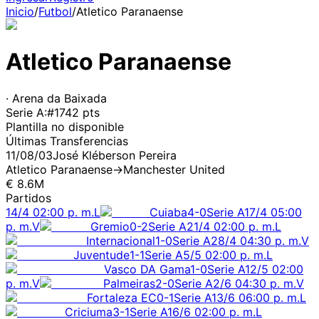
Inicio
/
Futbol
/
Atletico Paranaense
Atletico Paranaense
· Arena da Baixada
Serie A
:
#
17
42
pts
Plantilla no disponible
Últimas Transferencias
11/08/03
José Kléberson Pereira
Atletico Paranaense
→
Manchester United
€ 8.6M
Partidos
14/4
02:00 p. m.
L
Cuiaba
4-0
Serie A
17/4
05:00
p. m.
V
Gremio
0-2
Serie A
21/4
02:00 p. m.
L
Internacional
1-0
Serie A
28/4
04:30 p. m.
V
Juventude
1-1
Serie A
5/5
02:00 p. m.
L
Vasco DA Gama
1-0
Serie A
12/5
02:00
p. m.
V
Palmeiras
2-0
Serie A
2/6
04:30 p. m.
V
Fortaleza EC
0-1
Serie A
13/6
06:00 p. m.
L
Criciuma
3-1
Serie A
16/6
02:00 p. m.
L