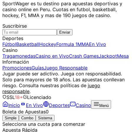
SportWager es tu destino para apuestas deportivas y
casino online en Peru. Cuotas en futbol, basketball,
hockey, F1, MMA y mas de 190 juegos de casino.
Suscribirse
Enviar
Deportes
Fútbol
Basketball
Hockey
Formula 1
MMA
En Vivo
Casino
Tragamonedas
Casino en Vivo
Crash Games
Jackpot
Mesa
Información
Promociones
Guías
Juego Responsable
Jugar puede ser adictivo. Juega con responsabilidad.
Solo para mayores de 18 años. Las apuestas conllevan
riesgo. Consulta nuestras políticas de
juego
responsable
.
SSL
18+
Licenciado
Inicio
En Vivo
Deportes
Casino
Menú
Boleta de Apuestas
0
Simple
Combo
Sistema
Selecciona una cuota para comenzar
Apuesta Rápida