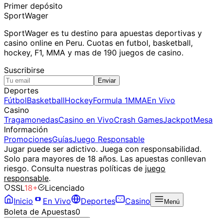
Primer depósito
SportWager
SportWager es tu destino para apuestas deportivas y
casino online en Peru. Cuotas en futbol, basketball,
hockey, F1, MMA y mas de 190 juegos de casino.
Suscribirse
Enviar
Deportes
Fútbol
Basketball
Hockey
Formula 1
MMA
En Vivo
Casino
Tragamonedas
Casino en Vivo
Crash Games
Jackpot
Mesa
Información
Promociones
Guías
Juego Responsable
Jugar puede ser adictivo. Juega con responsabilidad.
Solo para mayores de 18 años. Las apuestas conllevan
riesgo. Consulta nuestras políticas de
juego
responsable
.
SSL
18+
Licenciado
Inicio
En Vivo
Deportes
Casino
Menú
Boleta de Apuestas
0