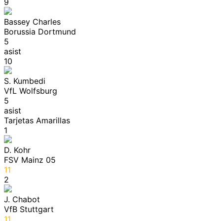
9
Bassey Charles
Borussia Dortmund
5
asist
10
S. Kumbedi
VfL Wolfsburg
5
asist
Tarjetas Amarillas
1
D. Kohr
FSV Mainz 05
11
2
J. Chabot
VfB Stuttgart
11