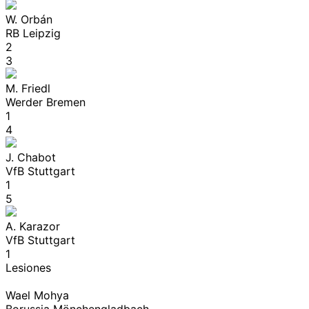
W. Orbán
RB Leipzig
2
3
M. Friedl
Werder Bremen
1
4
J. Chabot
VfB Stuttgart
1
5
A. Karazor
VfB Stuttgart
1
Lesiones
Wael Mohya
Borussia Mönchengladbach