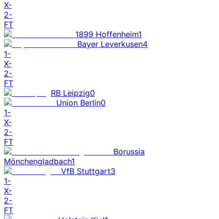
X
-
2
-
FT
1899 Hoffenheim
1
Bayer Leverkusen
4
1
-
X
-
2
-
FT
RB Leipzig
0
Union Berlin
0
1
-
X
-
2
-
FT
Borussia
Mönchengladbach
1
VfB Stuttgart
3
1
-
X
-
2
-
FT