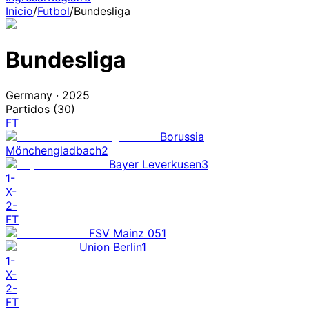
Inicio
/
Futbol
/
Bundesliga
Bundesliga
Germany
·
2025
Partidos (
30
)
FT
Borussia
Mönchengladbach
2
Bayer Leverkusen
3
1
-
X
-
2
-
FT
FSV Mainz 05
1
Union Berlin
1
1
-
X
-
2
-
FT