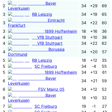
Bayer
2
34
+29
69
Leverkusen
3
RB Leipzig
34
+19
65
Eintracht
3
34
+22
60
Frankfurt
3
1899 Hoffenheim
18
+16
36
4
VfB Stuttgart
19
+10
36
4
VfB Stuttgart
34
+22
62
Borussia
4
34
+20
57
Dortmund
5
RB Leipzig
18
+12
35
5
SC Freiburg
34
-4
55
5
1899 Hoffenheim
34
+13
61
Bayer
6
34
+21
59
Leverkusen
6
FSV Mainz 05
34
+12
52
Bayer
6
18
+10
32
Leverkusen
7
SC Freiburg
19
-1
27