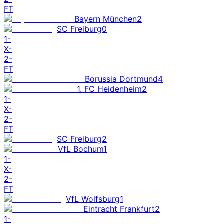
FT
Bayern München
2
SC Freiburg
0
1
-
X
-
2
-
FT
Borussia Dortmund
4
1. FC Heidenheim
2
1
-
X
-
2
-
FT
SC Freiburg
2
VfL Bochum
1
1
-
X
-
2
-
FT
VfL Wolfsburg
1
Eintracht Frankfurt
2
1
-