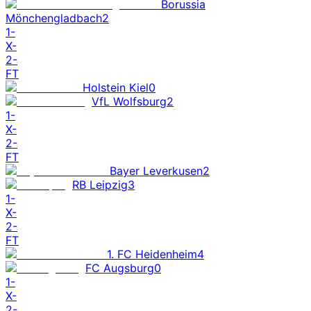
Borussia
Mönchengladbach
2
1
-
X
-
2
-
FT
Holstein Kiel
0
VfL Wolfsburg
2
1
-
X
-
2
-
FT
Bayer Leverkusen
2
RB Leipzig
3
1
-
X
-
2
-
FT
1. FC Heidenheim
4
FC Augsburg
0
1
-
X
-
2
-