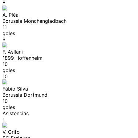
8
A. Pléa
Borussia Mönchengladbach
11
goles
9
F. Asllani
1899 Hoffenheim
10
goles
10
Fábio Silva
Borussia Dortmund
10
goles
Asistencias
1
V. Grifo
SC Freiburg