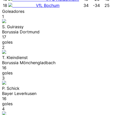
18
VfL Bochum
34
-34
25
Goleadores
1
S. Guirassy
Borussia Dortmund
17
goles
2
T. Kleindienst
Borussia Mönchengladbach
16
goles
3
P. Schick
Bayer Leverkusen
16
goles
4