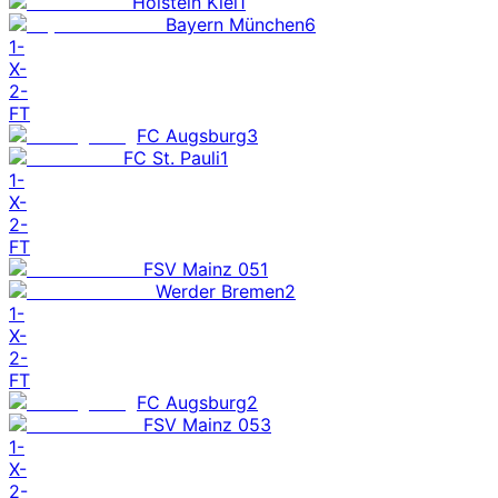
Holstein Kiel
1
Bayern München
6
1
-
X
-
2
-
FT
FC Augsburg
3
FC St. Pauli
1
1
-
X
-
2
-
FT
FSV Mainz 05
1
Werder Bremen
2
1
-
X
-
2
-
FT
FC Augsburg
2
FSV Mainz 05
3
1
-
X
-
2
-