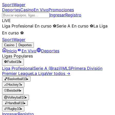
SportWager
Deportes
Casino
En Vivo
Promociones
Ingresar
Registro
LIVE
Liga Profesional
En curso
⚽
Serie A
En curso
⚽
La Liga
En curso
⚽
SportWager
Casino
Deportes
Inicio
En Vivo
Deportes
Ligas Populares
⚽
Futbol
18
▸
Liga Profesional
Serie A (Brazil)
MLS
Primera División
Premier League
La Liga
Ver todos →
🏀
Basketball
10
▸
🏒
Hockey
7
▸
⚾
Beisbol
4
▸
🏐
Volleyball
10
▸
🤾
Handball
10
▸
🏉
Rugby
10
▸
Ingresar
Registro