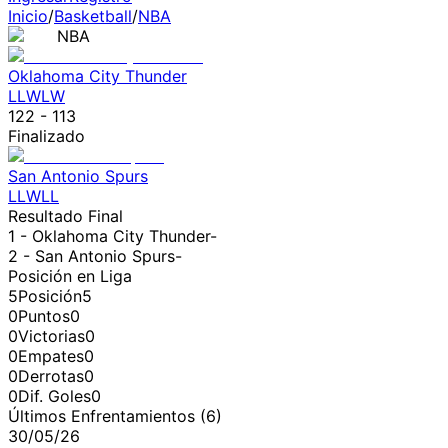
Inicio
/
Basketball
/
NBA
NBA
Oklahoma City Thunder
L
L
W
L
W
122
-
113
Finalizado
San Antonio Spurs
L
L
W
L
L
Resultado Final
1 -
Oklahoma City Thunder
-
2 -
San Antonio Spurs
-
Posición en Liga
5
Posición
5
0
Puntos
0
0
Victorias
0
0
Empates
0
0
Derrotas
0
0
Dif. Goles
0
Últimos Enfrentamientos (
6
)
30/05/26