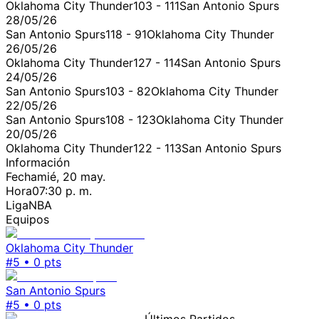
Oklahoma City Thunder
103
-
111
San Antonio Spurs
28/05/26
San Antonio Spurs
118
-
91
Oklahoma City Thunder
26/05/26
Oklahoma City Thunder
127
-
114
San Antonio Spurs
24/05/26
San Antonio Spurs
103
-
82
Oklahoma City Thunder
22/05/26
San Antonio Spurs
108
-
123
Oklahoma City Thunder
20/05/26
Oklahoma City Thunder
122
-
113
San Antonio Spurs
Información
Fecha
mié, 20 may.
Hora
07:30 p. m.
Liga
NBA
Equipos
Oklahoma City Thunder
#
5
•
0
pts
San Antonio Spurs
#
5
•
0
pts