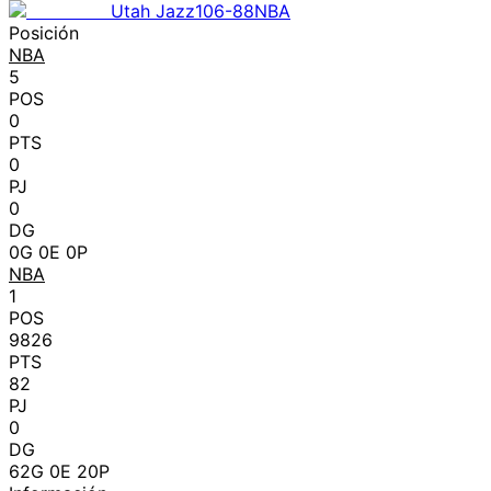
Utah Jazz
106-88
NBA
Posición
NBA
5
POS
0
PTS
0
PJ
0
DG
0
G
0
E
0
P
NBA
1
POS
9826
PTS
82
PJ
0
DG
62
G
0
E
20
P