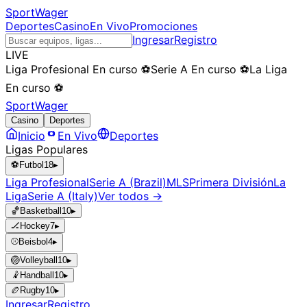
SportWager
Deportes
Casino
En Vivo
Promociones
Ingresar
Registro
LIVE
Liga Profesional
En curso
⚽
Serie A
En curso
⚽
La Liga
En curso
⚽
SportWager
Casino
Deportes
Inicio
En Vivo
Deportes
Ligas Populares
⚽
Futbol
18
▸
Liga Profesional
Serie A (Brazil)
MLS
Primera División
La
Liga
Serie A (Italy)
Ver todos →
🏀
Basketball
10
▸
🏒
Hockey
7
▸
⚾
Beisbol
4
▸
🏐
Volleyball
10
▸
🤾
Handball
10
▸
🏉
Rugby
10
▸
Ingresar
Registro