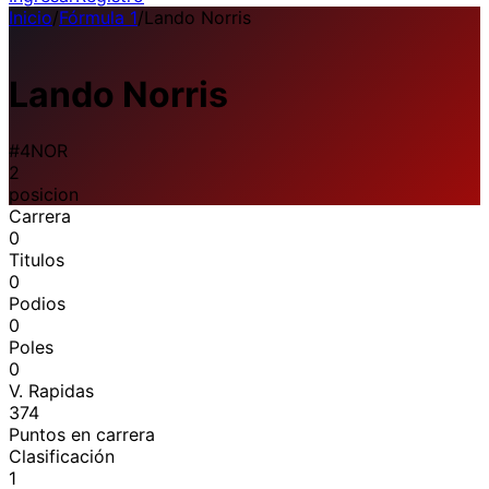
Inicio
/
Fórmula 1
/
Lando Norris
Lando Norris
#
4
NOR
2
posicion
Carrera
0
Titulos
0
Podios
0
Poles
0
V. Rapidas
374
Puntos en carrera
Clasificación
1