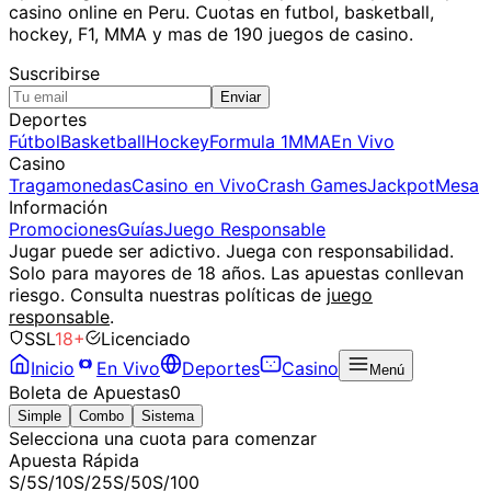
casino online en Peru. Cuotas en futbol, basketball,
hockey, F1, MMA y mas de 190 juegos de casino.
Suscribirse
Enviar
Deportes
Fútbol
Basketball
Hockey
Formula 1
MMA
En Vivo
Casino
Tragamonedas
Casino en Vivo
Crash Games
Jackpot
Mesa
Información
Promociones
Guías
Juego Responsable
Jugar puede ser adictivo. Juega con responsabilidad.
Solo para mayores de 18 años. Las apuestas conllevan
riesgo. Consulta nuestras políticas de
juego
responsable
.
SSL
18+
Licenciado
Inicio
En Vivo
Deportes
Casino
Menú
Boleta de Apuestas
0
Simple
Combo
Sistema
Selecciona una cuota para comenzar
Apuesta Rápida
S/5
S/10
S/25
S/50
S/100