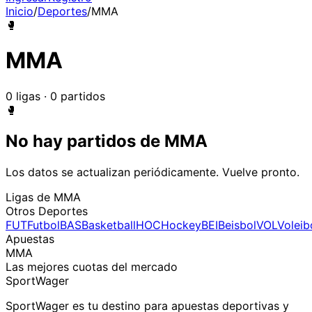
Inicio
/
Deportes
/
MMA
🥊
MMA
0
ligas ·
0
partidos
🥊
No hay partidos de
MMA
Los datos se actualizan periódicamente. Vuelve pronto.
Ligas de
MMA
Otros Deportes
FUT
Futbol
BAS
Basketball
HOC
Hockey
BEI
Beisbol
VOL
Voleib
Apuestas
MMA
Las mejores cuotas del mercado
SportWager
SportWager es tu destino para apuestas deportivas y