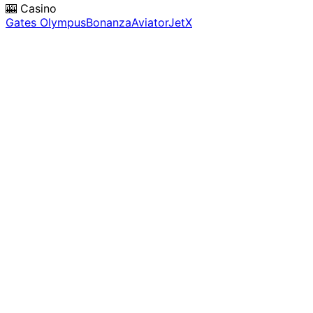
🎰 Casino
Gates Olympus
Bonanza
Aviator
JetX