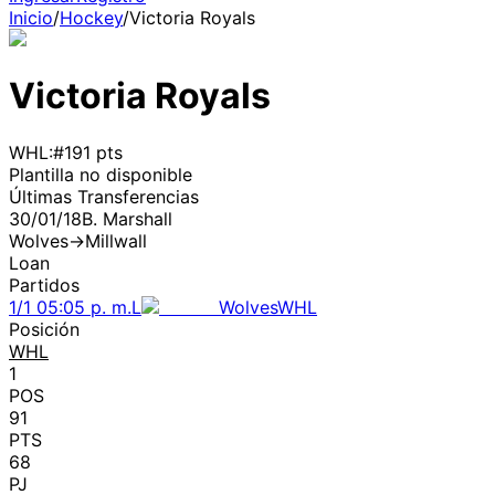
Inicio
/
Hockey
/
Victoria Royals
Victoria Royals
WHL
:
#
1
91
pts
Plantilla no disponible
Últimas Transferencias
30/01/18
B. Marshall
Wolves
→
Millwall
Loan
Partidos
1/1
05:05 p. m.
L
Wolves
WHL
Posición
WHL
1
POS
91
PTS
68
PJ