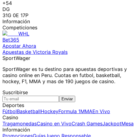
+54
DG
31
G
0
E
17
P
Información
Competiciones
WHL
Bet365
Apostar Ahora
Apuestas de
Victoria Royals
SportWager
SportWager es tu destino para apuestas deportivas y
casino online en Peru. Cuotas en futbol, basketball,
hockey, F1, MMA y mas de 190 juegos de casino.
Suscribirse
Enviar
Deportes
Fútbol
Basketball
Hockey
Formula 1
MMA
En Vivo
Casino
Tragamonedas
Casino en Vivo
Crash Games
Jackpot
Mesa
Información
Promociones
Guías
Juego Responsable