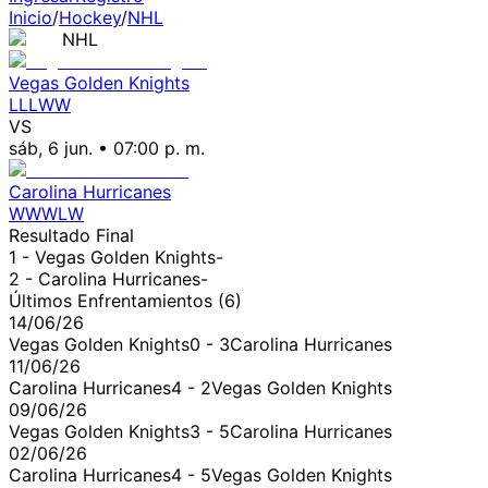
Inicio
/
Hockey
/
NHL
NHL
Vegas Golden Knights
L
L
L
W
W
VS
sáb, 6 jun.
•
07:00 p. m.
Carolina Hurricanes
W
W
W
L
W
Resultado Final
1 -
Vegas Golden Knights
-
2 -
Carolina Hurricanes
-
Últimos Enfrentamientos (
6
)
14/06/26
Vegas Golden Knights
0
-
3
Carolina Hurricanes
11/06/26
Carolina Hurricanes
4
-
2
Vegas Golden Knights
09/06/26
Vegas Golden Knights
3
-
5
Carolina Hurricanes
02/06/26
Carolina Hurricanes
4
-
5
Vegas Golden Knights