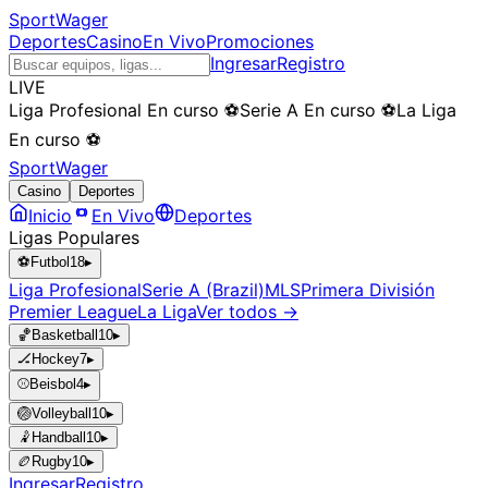
SportWager
Deportes
Casino
En Vivo
Promociones
Ingresar
Registro
LIVE
Liga Profesional
En curso
⚽
Serie A
En curso
⚽
La Liga
En curso
⚽
SportWager
Casino
Deportes
Inicio
En Vivo
Deportes
Ligas Populares
⚽
Futbol
18
▸
Liga Profesional
Serie A (Brazil)
MLS
Primera División
Premier League
La Liga
Ver todos →
🏀
Basketball
10
▸
🏒
Hockey
7
▸
⚾
Beisbol
4
▸
🏐
Volleyball
10
▸
🤾
Handball
10
▸
🏉
Rugby
10
▸
Ingresar
Registro