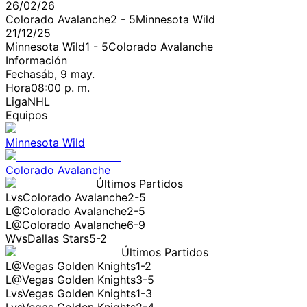
26/02/26
Colorado Avalanche
2
-
5
Minnesota Wild
21/12/25
Minnesota Wild
1
-
5
Colorado Avalanche
Información
Fecha
sáb, 9 may.
Hora
08:00 p. m.
Liga
NHL
Equipos
Minnesota Wild
Colorado Avalanche
Últimos Partidos
L
vs
Colorado Avalanche
2-5
L
@
Colorado Avalanche
2-5
L
@
Colorado Avalanche
6-9
W
vs
Dallas Stars
5-2
Últimos Partidos
L
@
Vegas Golden Knights
1-2
L
@
Vegas Golden Knights
3-5
L
vs
Vegas Golden Knights
1-3