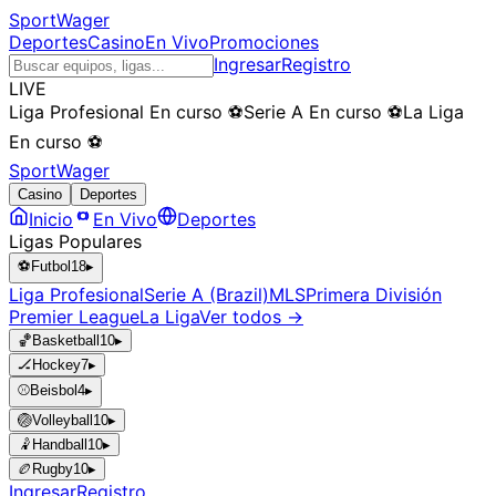
SportWager
Deportes
Casino
En Vivo
Promociones
Ingresar
Registro
LIVE
Liga Profesional
En curso
⚽
Serie A
En curso
⚽
La Liga
En curso
⚽
SportWager
Casino
Deportes
Inicio
En Vivo
Deportes
Ligas Populares
⚽
Futbol
18
▸
Liga Profesional
Serie A (Brazil)
MLS
Primera División
Premier League
La Liga
Ver todos →
🏀
Basketball
10
▸
🏒
Hockey
7
▸
⚾
Beisbol
4
▸
🏐
Volleyball
10
▸
🤾
Handball
10
▸
🏉
Rugby
10
▸
Ingresar
Registro