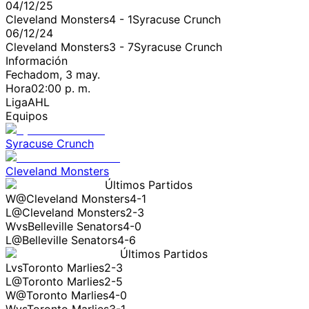
04/12/25
Cleveland Monsters
4
-
1
Syracuse Crunch
06/12/24
Cleveland Monsters
3
-
7
Syracuse Crunch
Información
Fecha
dom, 3 may.
Hora
02:00 p. m.
Liga
AHL
Equipos
Syracuse Crunch
Cleveland Monsters
Últimos Partidos
W
@
Cleveland Monsters
4-1
L
@
Cleveland Monsters
2-3
W
vs
Belleville Senators
4-0
L
@
Belleville Senators
4-6
Últimos Partidos
L
vs
Toronto Marlies
2-3
L
@
Toronto Marlies
2-5
W
@
Toronto Marlies
4-0