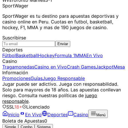
W
vs
Toronto Marlies
3-1
SportWager
SportWager es tu destino para apuestas deportivas y
casino online en Peru. Cuotas en futbol, basketball,
hockey, F1, MMA y mas de 190 juegos de casino.
Suscribirse
Enviar
Deportes
Fútbol
Basketball
Hockey
Formula 1
MMA
En Vivo
Casino
Tragamonedas
Casino en Vivo
Crash Games
Jackpot
Mesa
Información
Promociones
Guías
Juego Responsable
Jugar puede ser adictivo. Juega con responsabilidad.
Solo para mayores de 18 años. Las apuestas conllevan
riesgo. Consulta nuestras políticas de
juego
responsable
.
SSL
18+
Licenciado
Inicio
En Vivo
Deportes
Casino
Menú
Boleta de Apuestas
0
Simple
Combo
Sistema