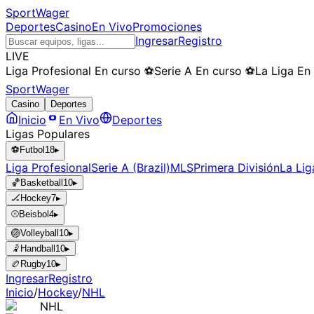
SportWager
Deportes
Casino
En Vivo
Promociones
Ingresar
Registro
LIVE
Liga Profesional
En curso
⚽
Serie A
En curso
⚽
La Liga
En
SportWager
Casino
Deportes
Inicio
En Vivo
Deportes
Ligas Populares
⚽
Futbol
18
▸
Liga Profesional
Serie A (Brazil)
MLS
Primera División
La Lig
🏀
Basketball
10
▸
🏒
Hockey
7
▸
⚾
Beisbol
4
▸
🏐
Volleyball
10
▸
🤾
Handball
10
▸
🏉
Rugby
10
▸
Ingresar
Registro
Inicio
/
Hockey
/
NHL
NHL