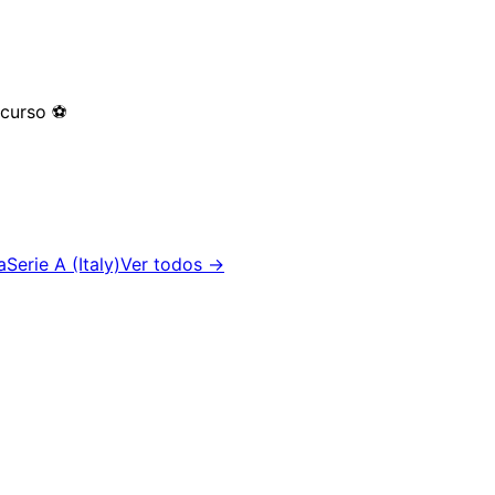
 curso
⚽
a
Serie A (Italy)
Ver todos →