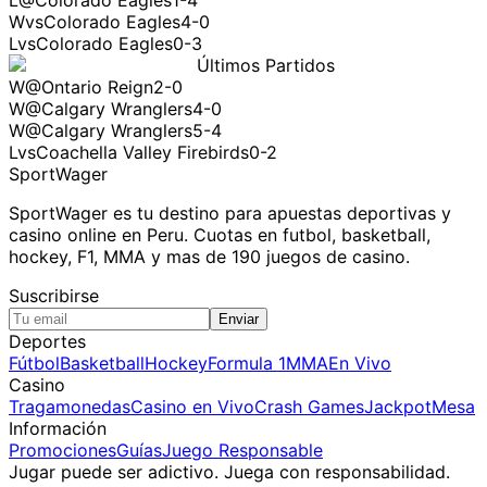
L
@
Colorado Eagles
1-4
W
vs
Colorado Eagles
4-0
L
vs
Colorado Eagles
0-3
Últimos Partidos
W
@
Ontario Reign
2-0
W
@
Calgary Wranglers
4-0
W
@
Calgary Wranglers
5-4
L
vs
Coachella Valley Firebirds
0-2
SportWager
SportWager es tu destino para apuestas deportivas y
casino online en Peru. Cuotas en futbol, basketball,
hockey, F1, MMA y mas de 190 juegos de casino.
Suscribirse
Enviar
Deportes
Fútbol
Basketball
Hockey
Formula 1
MMA
En Vivo
Casino
Tragamonedas
Casino en Vivo
Crash Games
Jackpot
Mesa
Información
Promociones
Guías
Juego Responsable
Jugar puede ser adictivo. Juega con responsabilidad.