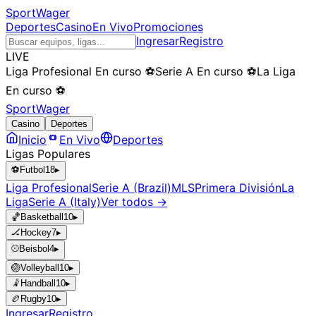
SportWager
Deportes
Casino
En Vivo
Promociones
Ingresar
Registro
LIVE
Liga Profesional
En curso
⚽
Serie A
En curso
⚽
La Liga
En curso
⚽
SportWager
Casino
Deportes
Inicio
En Vivo
Deportes
Ligas Populares
⚽
Futbol
18
▸
Liga Profesional
Serie A (Brazil)
MLS
Primera División
La
Liga
Serie A (Italy)
Ver todos →
🏀
Basketball
10
▸
🏒
Hockey
7
▸
⚾
Beisbol
4
▸
🏐
Volleyball
10
▸
🤾
Handball
10
▸
🏉
Rugby
10
▸
Ingresar
Registro