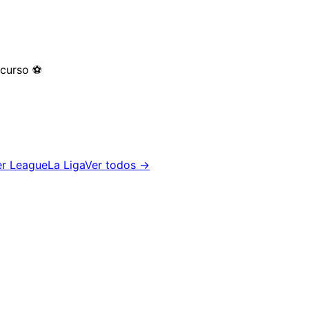
 curso
⚽
er League
La Liga
Ver todos →