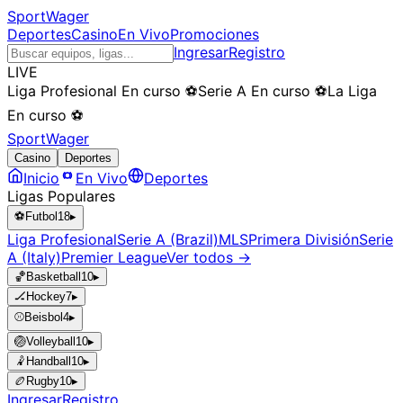
SportWager
Deportes
Casino
En Vivo
Promociones
Ingresar
Registro
LIVE
Liga Profesional
En curso
⚽
Serie A
En curso
⚽
La Liga
En curso
⚽
SportWager
Casino
Deportes
Inicio
En Vivo
Deportes
Ligas Populares
⚽
Futbol
18
▸
Liga Profesional
Serie A (Brazil)
MLS
Primera División
Serie
A (Italy)
Premier League
Ver todos →
🏀
Basketball
10
▸
🏒
Hockey
7
▸
⚾
Beisbol
4
▸
🏐
Volleyball
10
▸
🤾
Handball
10
▸
🏉
Rugby
10
▸
Ingresar
Registro