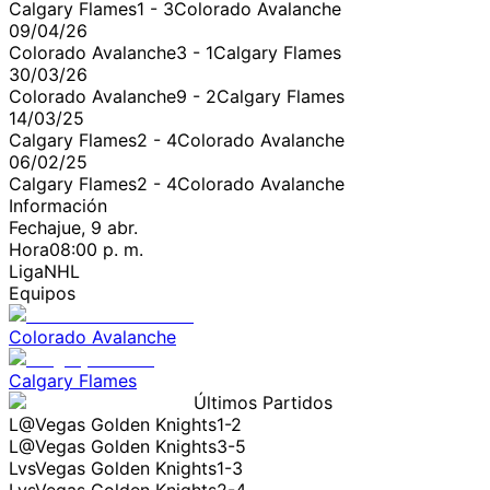
Calgary Flames
1
-
3
Colorado Avalanche
09/04/26
Colorado Avalanche
3
-
1
Calgary Flames
30/03/26
Colorado Avalanche
9
-
2
Calgary Flames
14/03/25
Calgary Flames
2
-
4
Colorado Avalanche
06/02/25
Calgary Flames
2
-
4
Colorado Avalanche
Información
Fecha
jue, 9 abr.
Hora
08:00 p. m.
Liga
NHL
Equipos
Colorado Avalanche
Calgary Flames
Últimos Partidos
L
@
Vegas Golden Knights
1-2
L
@
Vegas Golden Knights
3-5
L
vs
Vegas Golden Knights
1-3