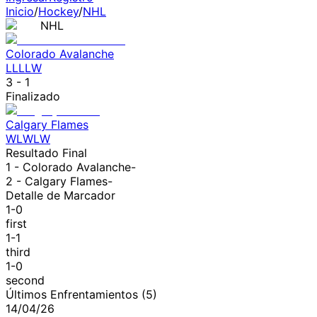
Inicio
/
Hockey
/
NHL
NHL
Colorado Avalanche
L
L
L
L
W
3
-
1
Finalizado
Calgary Flames
W
L
W
L
W
Resultado Final
1 -
Colorado Avalanche
-
2 -
Calgary Flames
-
Detalle de Marcador
1-0
first
1-1
third
1-0
second
Últimos Enfrentamientos (
5
)
14/04/26