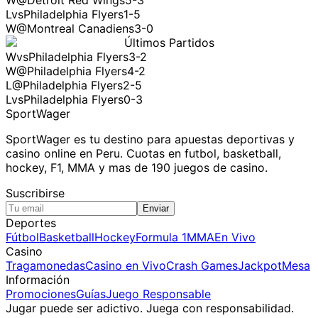
W
@
Detroit Red Wings
5-3
L
vs
Philadelphia Flyers
1-5
W
@
Montreal Canadiens
3-0
Últimos Partidos
W
vs
Philadelphia Flyers
3-2
W
@
Philadelphia Flyers
4-2
L
@
Philadelphia Flyers
2-5
L
vs
Philadelphia Flyers
0-3
SportWager
SportWager es tu destino para apuestas deportivas y
casino online en Peru. Cuotas en futbol, basketball,
hockey, F1, MMA y mas de 190 juegos de casino.
Suscribirse
Enviar
Deportes
Fútbol
Basketball
Hockey
Formula 1
MMA
En Vivo
Casino
Tragamonedas
Casino en Vivo
Crash Games
Jackpot
Mesa
Información
Promociones
Guías
Juego Responsable
Jugar puede ser adictivo. Juega con responsabilidad.