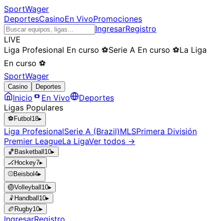
SportWager
Deportes
Casino
En Vivo
Promociones
Ingresar
Registro
LIVE
Liga Profesional
En curso
⚽
Serie A
En curso
⚽
La Liga
En curso
⚽
SportWager
Casino
Deportes
Inicio
En Vivo
Deportes
Ligas Populares
⚽
Futbol
18
▸
Liga Profesional
Serie A (Brazil)
MLS
Primera División
Premier League
La Liga
Ver todos →
🏀
Basketball
10
▸
🏒
Hockey
7
▸
⚾
Beisbol
4
▸
🏐
Volleyball
10
▸
🤾
Handball
10
▸
🏉
Rugby
10
▸
Ingresar
Registro