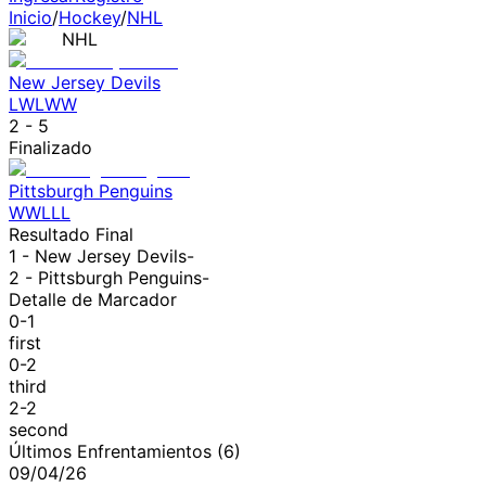
Inicio
/
Hockey
/
NHL
NHL
New Jersey Devils
L
W
L
W
W
2
-
5
Finalizado
Pittsburgh Penguins
W
W
L
L
L
Resultado Final
1 -
New Jersey Devils
-
2 -
Pittsburgh Penguins
-
Detalle de Marcador
0-1
first
0-2
third
2-2
second
Últimos Enfrentamientos (
6
)
09/04/26