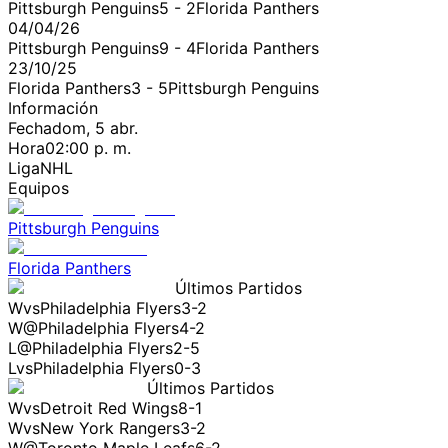
Pittsburgh Penguins
5
-
2
Florida Panthers
04/04/26
Pittsburgh Penguins
9
-
4
Florida Panthers
23/10/25
Florida Panthers
3
-
5
Pittsburgh Penguins
Información
Fecha
dom, 5 abr.
Hora
02:00 p. m.
Liga
NHL
Equipos
Pittsburgh Penguins
Florida Panthers
Últimos Partidos
W
vs
Philadelphia Flyers
3-2
W
@
Philadelphia Flyers
4-2
L
@
Philadelphia Flyers
2-5
L
vs
Philadelphia Flyers
0-3
Últimos Partidos
W
vs
Detroit Red Wings
8-1
W
vs
New York Rangers
3-2