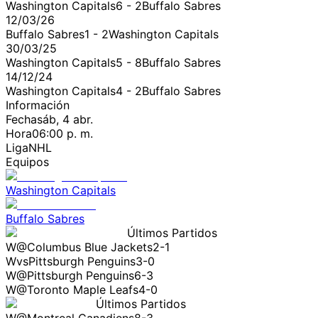
Washington Capitals
6
-
2
Buffalo Sabres
12/03/26
Buffalo Sabres
1
-
2
Washington Capitals
30/03/25
Washington Capitals
5
-
8
Buffalo Sabres
14/12/24
Washington Capitals
4
-
2
Buffalo Sabres
Información
Fecha
sáb, 4 abr.
Hora
06:00 p. m.
Liga
NHL
Equipos
Washington Capitals
Buffalo Sabres
Últimos Partidos
W
@
Columbus Blue Jackets
2-1
W
vs
Pittsburgh Penguins
3-0
W
@
Pittsburgh Penguins
6-3
W
@
Toronto Maple Leafs
4-0
Últimos Partidos