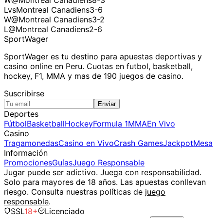
W
@
Montreal Canadiens
8-3
L
vs
Montreal Canadiens
3-6
W
@
Montreal Canadiens
3-2
L
@
Montreal Canadiens
2-6
SportWager
SportWager es tu destino para apuestas deportivas y
casino online en Peru. Cuotas en futbol, basketball,
hockey, F1, MMA y mas de 190 juegos de casino.
Suscribirse
Enviar
Deportes
Fútbol
Basketball
Hockey
Formula 1
MMA
En Vivo
Casino
Tragamonedas
Casino en Vivo
Crash Games
Jackpot
Mesa
Información
Promociones
Guías
Juego Responsable
Jugar puede ser adictivo. Juega con responsabilidad.
Solo para mayores de 18 años. Las apuestas conllevan
riesgo. Consulta nuestras políticas de
juego
responsable
.
SSL
18+
Licenciado