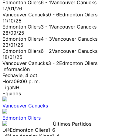
Edmonton Oilers
6
-
1
Vancouver Canucks
17/01/26
Vancouver Canucks
0
-
6
Edmonton Oilers
11/10/25
Edmonton Oilers
3
-
1
Vancouver Canucks
28/09/25
Edmonton Oilers
4
-
3
Vancouver Canucks
23/01/25
Edmonton Oilers
6
-
2
Vancouver Canucks
18/01/25
Vancouver Canucks
3
-
2
Edmonton Oilers
Información
Fecha
vie, 4 oct.
Hora
09:00 p. m.
Liga
NHL
Equipos
Vancouver Canucks
Edmonton Oilers
Últimos Partidos
L
@
Edmonton Oilers
1-6