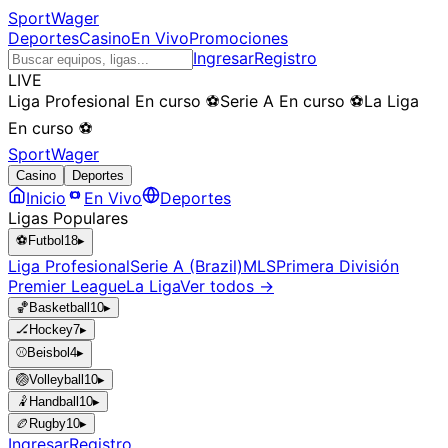
SportWager
Deportes
Casino
En Vivo
Promociones
Ingresar
Registro
LIVE
Liga Profesional
En curso
⚽
Serie A
En curso
⚽
La Liga
En curso
⚽
SportWager
Casino
Deportes
Inicio
En Vivo
Deportes
Ligas Populares
⚽
Futbol
18
▸
Liga Profesional
Serie A (Brazil)
MLS
Primera División
Premier League
La Liga
Ver todos →
🏀
Basketball
10
▸
🏒
Hockey
7
▸
⚾
Beisbol
4
▸
🏐
Volleyball
10
▸
🤾
Handball
10
▸
🏉
Rugby
10
▸
Ingresar
Registro