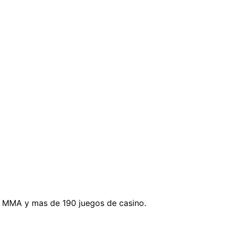
1, MMA y mas de 190 juegos de casino.