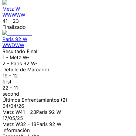
Metz W
W
W
W
W
W
41
-
23
Finalizado
Paris 92 W
W
W
D
W
W
Resultado Final
1 -
Metz W
-
2 -
Paris 92 W
-
Detalle de Marcador
19 - 12
first
22 - 11
second
Últimos Enfrentamientos (
2
)
04/04/26
Metz W
41
-
23
Paris 92 W
17/05/25
Metz W
32
-
18
Paris 92 W
Información