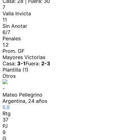
Casa:
28
| Fuera:
30
7
Valla Invicta
11
Sin Anotar
6
/
7
Penales
1.2
Prom. GF
Mayores Victorias
Casa:
3-1
Fuera:
2-3
Plantilla (
1
)
Otros
-
Mateo Pellegrino
Argentina
, 24 años
6.8
Rtg
37
PJ
9
G