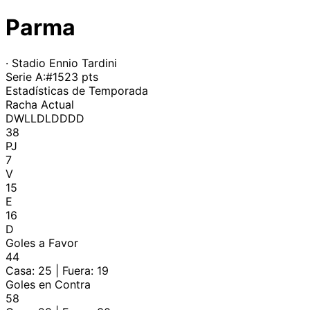
Parma
· Stadio Ennio Tardini
Serie A
:
#
15
23
pts
Estadísticas de Temporada
Racha Actual
D
W
L
L
D
L
D
D
D
D
38
PJ
7
V
15
E
16
D
Goles a Favor
44
Casa:
25
| Fuera:
19
Goles en Contra
58