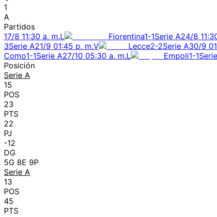
1
A
Partidos
17/8
11:30 a. m.
L
Fiorentina
1-1
Serie A
24/8
11:3
3
Serie A
21/9
01:45 p. m.
V
Lecce
2-2
Serie A
30/9
01
Como
1-1
Serie A
27/10
05:30 a. m.
L
Empoli
1-1
Seri
Posición
Serie A
15
POS
23
PTS
22
PJ
-12
DG
5
G
8
E
9
P
Serie A
13
POS
45
PTS