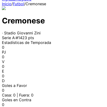
Inicio
/
Futbol
/
Cremonese
Cremonese
· Stadio Giovanni Zini
Serie A
:
#
14
23
pts
Estadísticas de Temporada
0
PJ
0
V
0
E
0
D
Goles a Favor
0
Casa:
0
| Fuera:
0
Goles en Contra
0