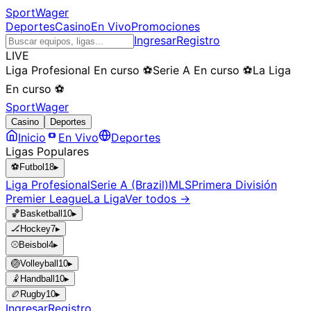
SportWager
Deportes
Casino
En Vivo
Promociones
Ingresar
Registro
LIVE
Liga Profesional
En curso
⚽
Serie A
En curso
⚽
La Liga
En curso
⚽
SportWager
Casino
Deportes
Inicio
En Vivo
Deportes
Ligas Populares
⚽
Futbol
18
▸
Liga Profesional
Serie A (Brazil)
MLS
Primera División
Premier League
La Liga
Ver todos →
🏀
Basketball
10
▸
🏒
Hockey
7
▸
⚾
Beisbol
4
▸
🏐
Volleyball
10
▸
🤾
Handball
10
▸
🏉
Rugby
10
▸
Ingresar
Registro