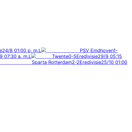
e
24/8
01:00 p. m.
L
PSV Eindhoven
1-
9
07:30 a. m.
L
Twente
0-5
Eredivisie
29/9
05:15
Sparta Rotterdam
2-2
Eredivisie
25/10
01:00