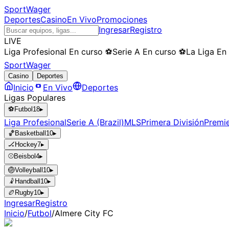
SportWager
Deportes
Casino
En Vivo
Promociones
Ingresar
Registro
LIVE
Liga Profesional
En curso
⚽
Serie A
En curso
⚽
La Liga
En
SportWager
Casino
Deportes
Inicio
En Vivo
Deportes
Ligas Populares
⚽
Futbol
18
▸
Liga Profesional
Serie A (Brazil)
MLS
Primera División
Premi
🏀
Basketball
10
▸
🏒
Hockey
7
▸
⚾
Beisbol
4
▸
🏐
Volleyball
10
▸
🤾
Handball
10
▸
🏉
Rugby
10
▸
Ingresar
Registro
Inicio
/
Futbol
/
Almere City FC