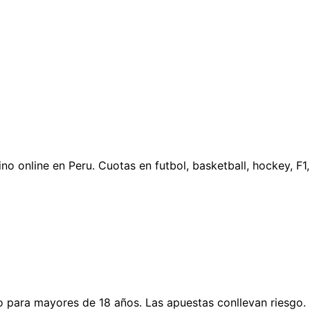
no online en Peru. Cuotas en futbol, basketball, hockey, F
o para mayores de 18 años. Las apuestas conllevan riesgo. 