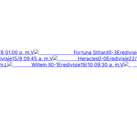
/8
01:00 p. m.
V
Fortuna Sittard
0-3
Eredivisi
ivisie
15/9
09:45 a. m.
V
Heracles
0-0
Eredivisie
22/
m.
L
Willem II
0-1
Eredivisie
19/10
09:30 a. m.
V