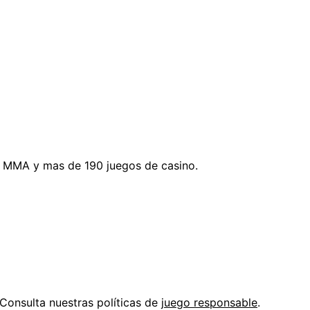
1, MMA y mas de 190 juegos de casino.
Consulta nuestras políticas de
juego responsable
.