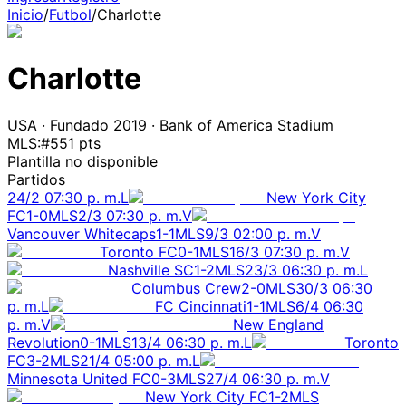
Inicio
/
Futbol
/
Charlotte
Charlotte
USA
· Fundado 2019
· Bank of America Stadium
MLS
:
#
5
51
pts
Plantilla no disponible
Partidos
24/2
07:30 p. m.
L
New York City
FC
1-0
MLS
2/3
07:30 p. m.
V
Vancouver Whitecaps
1-1
MLS
9/3
02:00 p. m.
V
Toronto FC
0-1
MLS
16/3
07:30 p. m.
V
Nashville SC
1-2
MLS
23/3
06:30 p. m.
L
Columbus Crew
2-0
MLS
30/3
06:30
p. m.
L
FC Cincinnati
1-1
MLS
6/4
06:30
p. m.
V
New England
Revolution
0-1
MLS
13/4
06:30 p. m.
L
Toronto
FC
3-2
MLS
21/4
05:00 p. m.
L
Minnesota United FC
0-3
MLS
27/4
06:30 p. m.
V
New York City FC
1-2
MLS