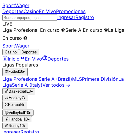
SportWager
Deportes
Casino
En Vivo
Promociones
Ingresar
Registro
LIVE
Liga Profesional
En curso
⚽
Serie A
En curso
⚽
La Liga
En curso
⚽
SportWager
Casino
Deportes
Inicio
En Vivo
Deportes
Ligas Populares
⚽
Futbol
18
▸
Liga Profesional
Serie A (Brazil)
MLS
Primera División
La
Liga
Serie A (Italy)
Ver todos →
🏀
Basketball
10
▸
🏒
Hockey
7
▸
⚾
Beisbol
4
▸
🏐
Volleyball
10
▸
🤾
Handball
10
▸
🏉
Rugby
10
▸
Ingresar
Registro