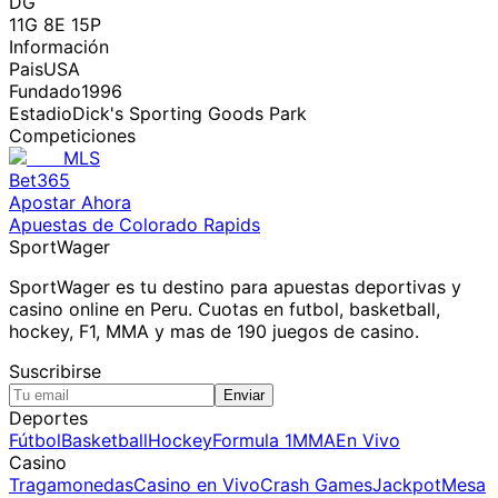
DG
11
G
8
E
15
P
Información
Pais
USA
Fundado
1996
Estadio
Dick's Sporting Goods Park
Competiciones
MLS
Bet365
Apostar Ahora
Apuestas de
Colorado Rapids
SportWager
SportWager es tu destino para apuestas deportivas y
casino online en Peru. Cuotas en futbol, basketball,
hockey, F1, MMA y mas de 190 juegos de casino.
Suscribirse
Enviar
Deportes
Fútbol
Basketball
Hockey
Formula 1
MMA
En Vivo
Casino
Tragamonedas
Casino en Vivo
Crash Games
Jackpot
Mesa