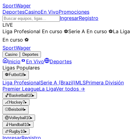
SportWager
Deportes
Casino
En Vivo
Promociones
Ingresar
Registro
LIVE
Liga Profesional
En curso
⚽
Serie A
En curso
⚽
La Liga
En curso
⚽
SportWager
Casino
Deportes
Inicio
En Vivo
Deportes
Ligas Populares
⚽
Futbol
18
▸
Liga Profesional
Serie A (Brazil)
MLS
Primera División
Premier League
La Liga
Ver todos →
🏀
Basketball
10
▸
🏒
Hockey
7
▸
⚾
Beisbol
4
▸
🏐
Volleyball
10
▸
🤾
Handball
10
▸
🏉
Rugby
10
▸
Ingresar
Registro