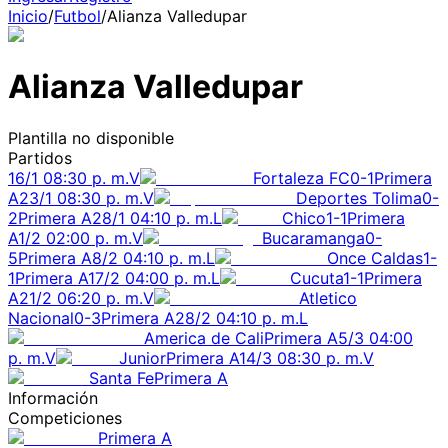
Inicio
/
Futbol
/
Alianza Valledupar
Alianza Valledupar
Plantilla no disponible
Partidos
16/1
08:30 p. m.
V
Fortaleza FC
0-1
Primera
A
23/1
08:30 p. m.
V
Deportes Tolima
0-
2
Primera A
28/1
04:10 p. m.
L
Chico
1-1
Primera
A
1/2
02:00 p. m.
V
Bucaramanga
0-
5
Primera A
8/2
04:10 p. m.
L
Once Caldas
1-
1
Primera A
17/2
04:00 p. m.
L
Cucuta
1-1
Primera
A
21/2
06:20 p. m.
V
Atletico
Nacional
0-3
Primera A
28/2
04:10 p. m.
L
America de Cali
Primera A
5/3
04:00
p. m.
V
Junior
Primera A
14/3
08:30 p. m.
V
Santa Fe
Primera A
Información
Competiciones
Primera A