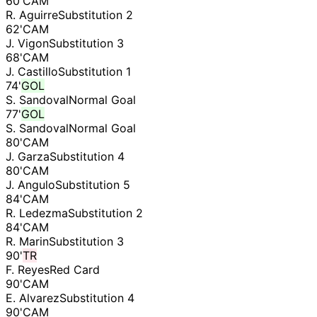
60
'
CAM
R. Aguirre
Substitution 2
62
'
CAM
J. Vigon
Substitution 3
68
'
CAM
J. Castillo
Substitution 1
74
'
GOL
S. Sandoval
Normal Goal
77
'
GOL
S. Sandoval
Normal Goal
80
'
CAM
J. Garza
Substitution 4
80
'
CAM
J. Angulo
Substitution 5
84
'
CAM
R. Ledezma
Substitution 2
84
'
CAM
R. Marin
Substitution 3
90
'
TR
F. Reyes
Red Card
90
'
CAM
E. Alvarez
Substitution 4
90
'
CAM