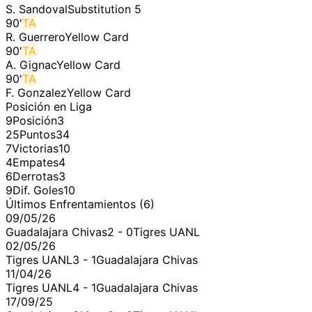
S. Sandoval
Substitution 5
90
'
TA
R. Guerrero
Yellow Card
90
'
TA
A. Gignac
Yellow Card
90
'
TA
F. Gonzalez
Yellow Card
Posición en Liga
9
Posición
3
25
Puntos
34
7
Victorias
10
4
Empates
4
6
Derrotas
3
9
Dif. Goles
10
Últimos Enfrentamientos (
6
)
09/05/26
Guadalajara Chivas
2
-
0
Tigres UANL
02/05/26
Tigres UANL
3
-
1
Guadalajara Chivas
11/04/26
Tigres UANL
4
-
1
Guadalajara Chivas
17/09/25