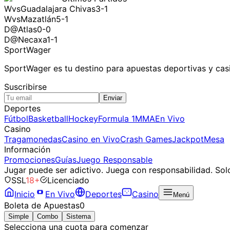
W
vs
Guadalajara Chivas
3-1
W
vs
Mazatlán
5-1
D
@
Atlas
0-0
D
@
Necaxa
1-1
SportWager
SportWager es tu destino para apuestas deportivas y casi
Suscribirse
Enviar
Deportes
Fútbol
Basketball
Hockey
Formula 1
MMA
En Vivo
Casino
Tragamonedas
Casino en Vivo
Crash Games
Jackpot
Mesa
Información
Promociones
Guías
Juego Responsable
Jugar puede ser adictivo. Juega con responsabilidad. Sol
SSL
18+
Licenciado
Inicio
En Vivo
Deportes
Casino
Menú
Boleta de Apuestas
0
Simple
Combo
Sistema
Selecciona una cuota para comenzar