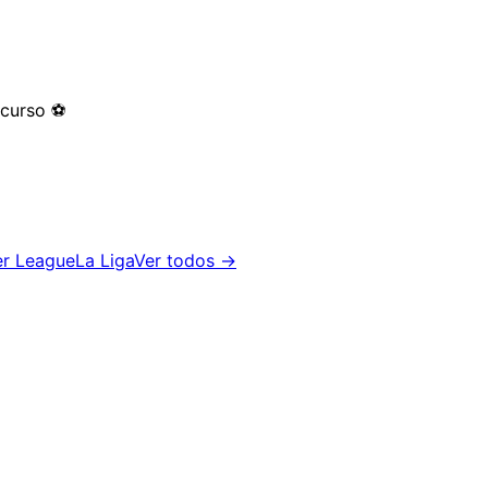
 curso
⚽
er League
La Liga
Ver todos →