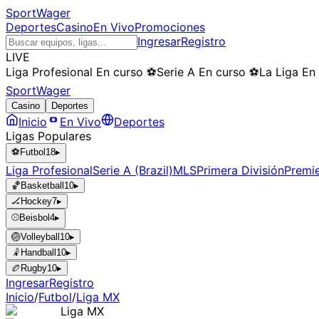
SportWager
Deportes
Casino
En Vivo
Promociones
Ingresar
Registro
LIVE
Liga Profesional
En curso
⚽
Serie A
En curso
⚽
La Liga
En
SportWager
Casino
Deportes
Inicio
En Vivo
Deportes
Ligas Populares
⚽
Futbol
18
▸
Liga Profesional
Serie A (Brazil)
MLS
Primera División
Premi
🏀
Basketball
10
▸
🏒
Hockey
7
▸
⚾
Beisbol
4
▸
🏐
Volleyball
10
▸
🤾
Handball
10
▸
🏉
Rugby
10
▸
Ingresar
Registro
Inicio
/
Futbol
/
Liga MX
Liga MX