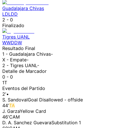
Guadalajara Chivas
L
D
L
D
D
2
-
0
Finalizado
Tigres UANL
W
W
D
D
W
Resultado Final
1 -
Guadalajara Chivas
-
X - Empate
-
2 -
Tigres UANL
-
Detalle de Marcador
0 - 0
1T
Eventos del Partido
2
'
•
S. Sandoval
Goal Disallowed - offside
44
'
TA
J. Garza
Yellow Card
46
'
CAM
D. A. Sanchez Guevara
Substitution 1