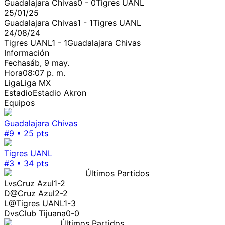
Guadalajara Chivas
0
-
0
Tigres UANL
25/01/25
Guadalajara Chivas
1
-
1
Tigres UANL
24/08/24
Tigres UANL
1
-
1
Guadalajara Chivas
Información
Fecha
sáb, 9 may.
Hora
08:07 p. m.
Liga
Liga MX
Estadio
Estadio Akron
Equipos
Guadalajara Chivas
#
9
•
25
pts
Tigres UANL
#
3
•
34
pts
Últimos Partidos
L
vs
Cruz Azul
1-2
D
@
Cruz Azul
2-2
L
@
Tigres UANL
1-3
D
vs
Club Tijuana
0-0
Últimos Partidos