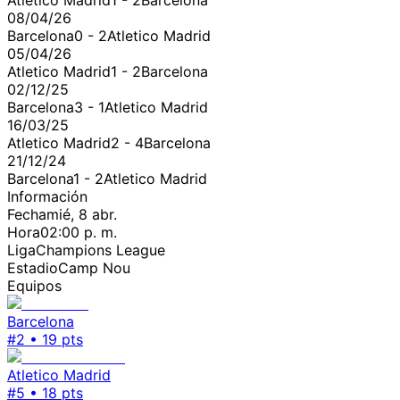
Atletico Madrid
1
-
2
Barcelona
08/04/26
Barcelona
0
-
2
Atletico Madrid
05/04/26
Atletico Madrid
1
-
2
Barcelona
02/12/25
Barcelona
3
-
1
Atletico Madrid
16/03/25
Atletico Madrid
2
-
4
Barcelona
21/12/24
Barcelona
1
-
2
Atletico Madrid
Información
Fecha
mié, 8 abr.
Hora
02:00 p. m.
Liga
Champions League
Estadio
Camp Nou
Equipos
Barcelona
#
2
•
19
pts
Atletico Madrid
#
5
•
18
pts