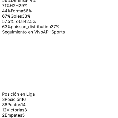
56%
Defensa
44%
71%
H2H
29%
44%
Forma
56%
67%
Goles
33%
57.5%
Total
42.5%
63%
poisson_distribution
37%
Seguimiento en Vivo
API-Sports
Posición en Liga
3
Posición
16
38
Puntos
14
12
Victorias
3
2
Empates
5