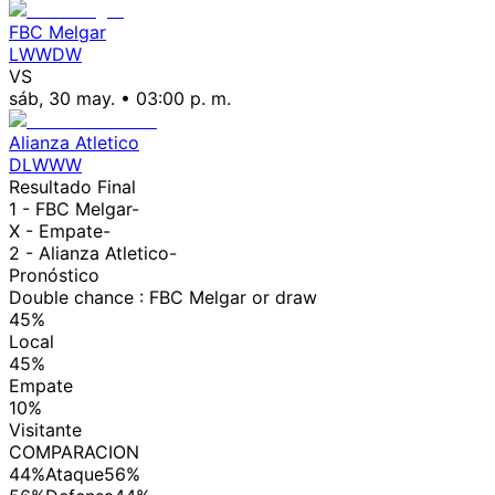
FBC Melgar
L
W
W
D
W
VS
sáb, 30 may.
•
03:00 p. m.
Alianza Atletico
D
L
W
W
W
Resultado Final
1 -
FBC Melgar
-
X - Empate
-
2 -
Alianza Atletico
-
Pronóstico
Double chance : FBC Melgar or draw
45%
Local
45%
Empate
10%
Visitante
COMPARACION
44%
Ataque
56%