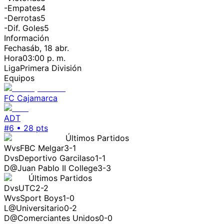
-
Empates
4
-
Derrotas
5
-
Dif. Goles
5
Información
Fecha
sáb, 18 abr.
Hora
03:00 p. m.
Liga
Primera División
Equipos
FC Cajamarca
ADT
#
6
•
28
pts
Últimos Partidos
W
vs
FBC Melgar
3-1
D
vs
Deportivo Garcilaso
1-1
D
@
Juan Pablo II College
3-3
Últimos Partidos
D
vs
UTC
2-2
W
vs
Sport Boys
1-0
L
@
Universitario
0-2
D
@
Comerciantes Unidos
0-0