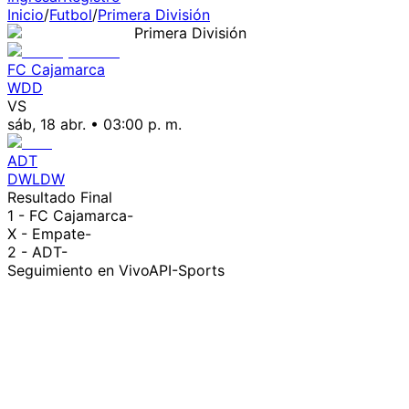
Inicio
/
Futbol
/
Primera División
Primera División
FC Cajamarca
W
D
D
VS
sáb, 18 abr.
•
03:00 p. m.
ADT
D
W
L
D
W
Resultado Final
1 -
FC Cajamarca
-
X - Empate
-
2 -
ADT
-
Seguimiento en Vivo
API-Sports