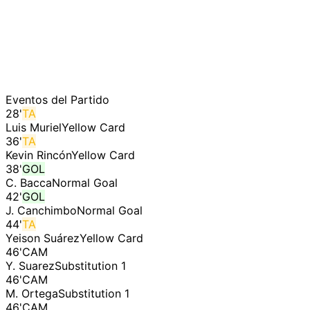
Eventos del Partido
28
'
TA
Luis Muriel
Yellow Card
36
'
TA
Kevin Rincón
Yellow Card
38
'
GOL
C. Bacca
Normal Goal
42
'
GOL
J. Canchimbo
Normal Goal
44
'
TA
Yeison Suárez
Yellow Card
46
'
CAM
Y. Suarez
Substitution 1
46
'
CAM
M. Ortega
Substitution 1
46
'
CAM