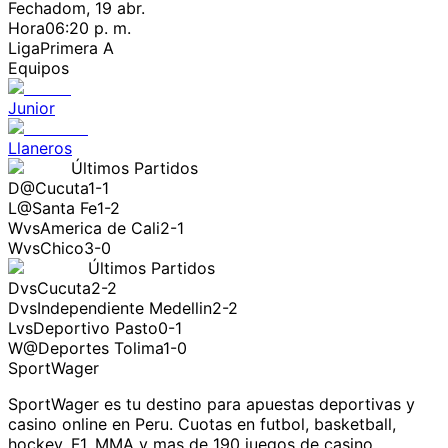
Fecha
dom, 19 abr.
Hora
06:20 p. m.
Liga
Primera A
Equipos
Junior
Llaneros
Últimos Partidos
D
@
Cucuta
1-1
L
@
Santa Fe
1-2
W
vs
America de Cali
2-1
W
vs
Chico
3-0
Últimos Partidos
D
vs
Cucuta
2-2
D
vs
Independiente Medellin
2-2
L
vs
Deportivo Pasto
0-1
W
@
Deportes Tolima
1-0
SportWager
SportWager es tu destino para apuestas deportivas y
casino online en Peru. Cuotas en futbol, basketball,
hockey, F1, MMA y mas de 190 juegos de casino.