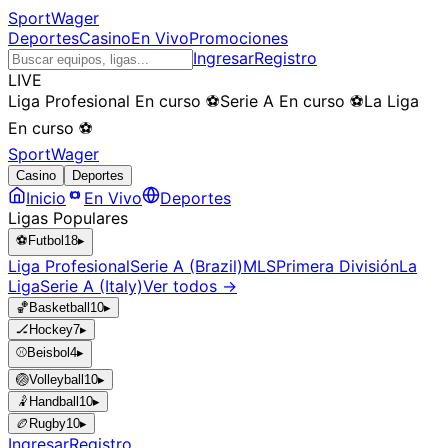
SportWager
Deportes
Casino
En Vivo
Promociones
Ingresar
Registro
LIVE
Liga Profesional
En curso
⚽
Serie A
En curso
⚽
La Liga
En curso
⚽
SportWager
Casino
Deportes
Inicio
En Vivo
Deportes
Ligas Populares
⚽
Futbol
18
▸
Liga Profesional
Serie A (Brazil)
MLS
Primera División
La
Liga
Serie A (Italy)
Ver todos →
🏀
Basketball
10
▸
🏒
Hockey
7
▸
⚾
Beisbol
4
▸
🏐
Volleyball
10
▸
🤾
Handball
10
▸
🏉
Rugby
10
▸
Ingresar
Registro