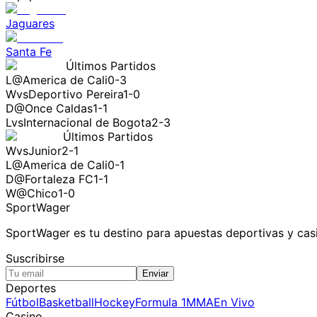
Jaguares
Santa Fe
Últimos Partidos
L
@
America de Cali
0-3
W
vs
Deportivo Pereira
1-0
D
@
Once Caldas
1-1
L
vs
Internacional de Bogota
2-3
Últimos Partidos
W
vs
Junior
2-1
L
@
America de Cali
0-1
D
@
Fortaleza FC
1-1
W
@
Chico
1-0
SportWager
SportWager es tu destino para apuestas deportivas y casi
Suscribirse
Enviar
Deportes
Fútbol
Basketball
Hockey
Formula 1
MMA
En Vivo
Casino