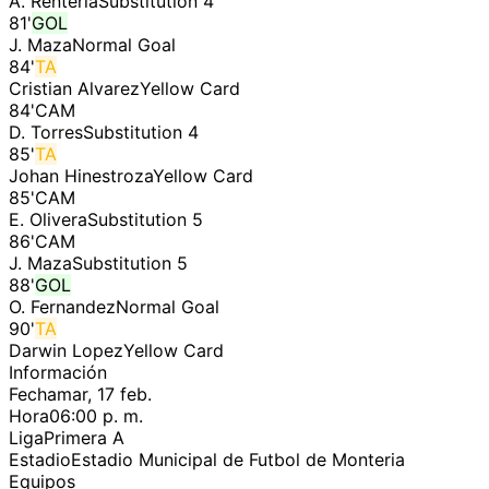
A. Renteria
Substitution 4
81
'
GOL
J. Maza
Normal Goal
84
'
TA
Cristian Alvarez
Yellow Card
84
'
CAM
D. Torres
Substitution 4
85
'
TA
Johan Hinestroza
Yellow Card
85
'
CAM
E. Olivera
Substitution 5
86
'
CAM
J. Maza
Substitution 5
88
'
GOL
O. Fernandez
Normal Goal
90
'
TA
Darwin Lopez
Yellow Card
Información
Fecha
mar, 17 feb.
Hora
06:00 p. m.
Liga
Primera A
Estadio
Estadio Municipal de Futbol de Monteria
Equipos