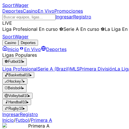
SportWager
Deportes
Casino
En Vivo
Promociones
Ingresar
Registro
LIVE
Liga Profesional
En curso
⚽
Serie A
En curso
⚽
La Liga
En
SportWager
Casino
Deportes
Inicio
En Vivo
Deportes
Ligas Populares
⚽
Futbol
18
▸
Liga Profesional
Serie A (Brazil)
MLS
Primera División
La Lig
🏀
Basketball
10
▸
🏒
Hockey
7
▸
⚾
Beisbol
4
▸
🏐
Volleyball
10
▸
🤾
Handball
10
▸
🏉
Rugby
10
▸
Ingresar
Registro
Inicio
/
Futbol
/
Primera A
Primera A