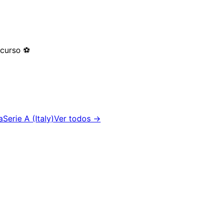
 curso
⚽
a
Serie A (Italy)
Ver todos →