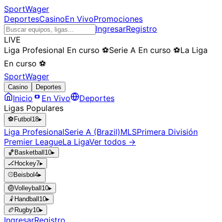
SportWager
Deportes
Casino
En Vivo
Promociones
Ingresar
Registro
LIVE
Liga Profesional
En curso
⚽
Serie A
En curso
⚽
La Liga
En curso
⚽
SportWager
Casino
Deportes
Inicio
En Vivo
Deportes
Ligas Populares
⚽
Futbol
18
▸
Liga Profesional
Serie A (Brazil)
MLS
Primera División
Premier League
La Liga
Ver todos →
🏀
Basketball
10
▸
🏒
Hockey
7
▸
⚾
Beisbol
4
▸
🏐
Volleyball
10
▸
🤾
Handball
10
▸
🏉
Rugby
10
▸
Ingresar
Registro