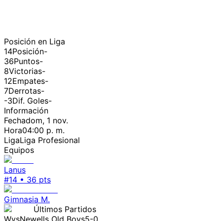
Posición en Liga
14
Posición
-
36
Puntos
-
8
Victorias
-
12
Empates
-
7
Derrotas
-
-3
Dif. Goles
-
Información
Fecha
dom, 1 nov.
Hora
04:00 p. m.
Liga
Liga Profesional
Equipos
Lanus
#
14
•
36
pts
Gimnasia M.
Últimos Partidos
W
vs
Newells Old Boys
5-0