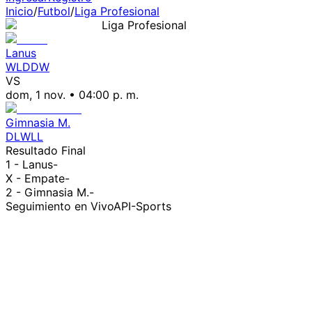
Inicio
/
Futbol
/
Liga Profesional
Liga Profesional
Lanus
W
L
D
D
W
VS
dom, 1 nov.
•
04:00 p. m.
Gimnasia M.
D
L
W
L
L
Resultado Final
1 -
Lanus
-
X - Empate
-
2 -
Gimnasia M.
-
Seguimiento en Vivo
API-Sports