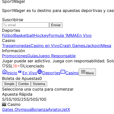
SportWager
SportWager es tu destino para apuestas deportivas y casi
Suscribirse
Enviar
Deportes
Fútbol
Basketball
Hockey
Formula 1
MMA
En Vivo
Casino
Tragamonedas
Casino en Vivo
Crash Games
Jackpot
Mesa
Información
Promociones
Guías
Juego Responsable
Jugar puede ser adictivo. Juega con responsabilidad. Sol
SSL
18+
Licenciado
Inicio
En Vivo
Deportes
Casino
Menú
Boleta de Apuestas
0
Simple
Combo
Sistema
Selecciona una cuota para comenzar
Apuesta Rápida
S/5
S/10
S/25
S/50
S/100
🎰 Casino
Gates Olympus
Bonanza
Aviator
JetX