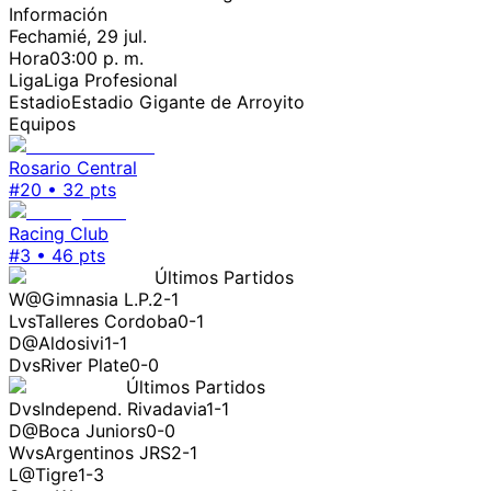
Información
Fecha
mié, 29 jul.
Hora
03:00 p. m.
Liga
Liga Profesional
Estadio
Estadio Gigante de Arroyito
Equipos
Rosario Central
#
20
•
32
pts
Racing Club
#
3
•
46
pts
Últimos Partidos
W
@
Gimnasia L.P.
2-1
L
vs
Talleres Cordoba
0-1
D
@
Aldosivi
1-1
D
vs
River Plate
0-0
Últimos Partidos
D
vs
Independ. Rivadavia
1-1
D
@
Boca Juniors
0-0
W
vs
Argentinos JRS
2-1
L
@
Tigre
1-3