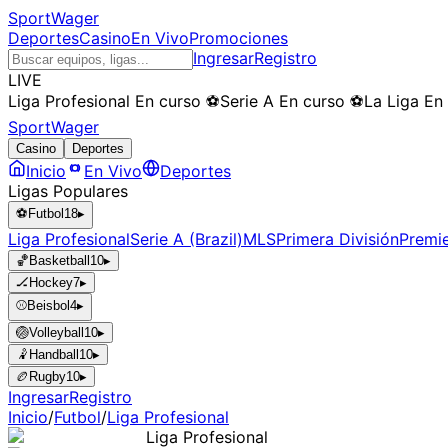
SportWager
Deportes
Casino
En Vivo
Promociones
Ingresar
Registro
LIVE
Liga Profesional
En curso
⚽
Serie A
En curso
⚽
La Liga
En
SportWager
Casino
Deportes
Inicio
En Vivo
Deportes
Ligas Populares
⚽
Futbol
18
▸
Liga Profesional
Serie A (Brazil)
MLS
Primera División
Premi
🏀
Basketball
10
▸
🏒
Hockey
7
▸
⚾
Beisbol
4
▸
🏐
Volleyball
10
▸
🤾
Handball
10
▸
🏉
Rugby
10
▸
Ingresar
Registro
Inicio
/
Futbol
/
Liga Profesional
Liga Profesional