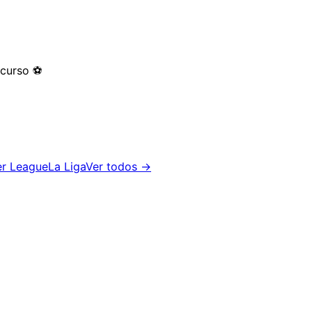
 curso
⚽
er League
La Liga
Ver todos →