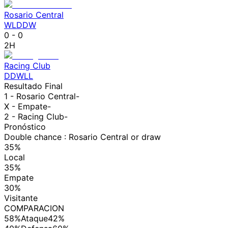
Rosario Central
W
L
D
D
W
0
-
0
2H
Racing Club
D
D
W
L
L
Resultado Final
1 -
Rosario Central
-
X - Empate
-
2 -
Racing Club
-
Pronóstico
Double chance : Rosario Central or draw
35%
Local
35%
Empate
30%
Visitante
COMPARACION
58%
Ataque
42%