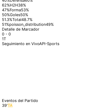
40%
Defensa
60%
62%
H2H
38%
47%
Forma
53%
50%
Goles
50%
51.3%
Total
48.7%
51%
poisson_distribution
49%
Detalle de Marcador
0 - 0
1T
Seguimiento en Vivo
API-Sports
Eventos del Partido
39
'
TA