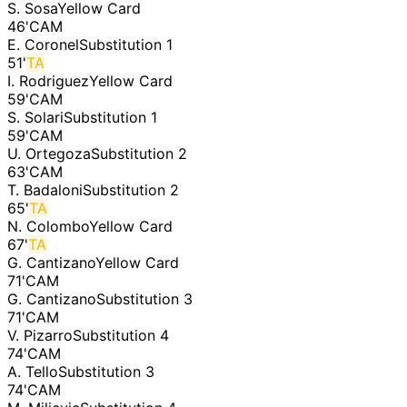
S. Sosa
Yellow Card
46
'
CAM
E. Coronel
Substitution 1
51
'
TA
I. Rodriguez
Yellow Card
59
'
CAM
S. Solari
Substitution 1
59
'
CAM
U. Ortegoza
Substitution 2
63
'
CAM
T. Badaloni
Substitution 2
65
'
TA
N. Colombo
Yellow Card
67
'
TA
G. Cantizano
Yellow Card
71
'
CAM
G. Cantizano
Substitution 3
71
'
CAM
V. Pizarro
Substitution 4
74
'
CAM
A. Tello
Substitution 3
74
'
CAM