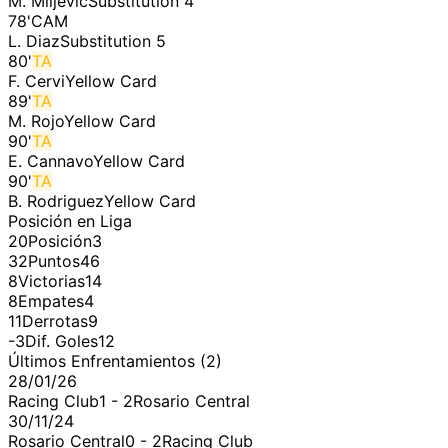
M. Miljevic
Substitution 4
78
'
CAM
L. Diaz
Substitution 5
80
'
TA
F. Cervi
Yellow Card
89
'
TA
M. Rojo
Yellow Card
90
'
TA
E. Cannavo
Yellow Card
90
'
TA
B. Rodriguez
Yellow Card
Posición en Liga
20
Posición
3
32
Puntos
46
8
Victorias
14
8
Empates
4
11
Derrotas
9
-3
Dif. Goles
12
Últimos Enfrentamientos (
2
)
28/01/26
Racing Club
1
-
2
Rosario Central
30/11/24
Rosario Central
0
-
2
Racing Club