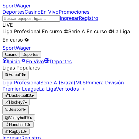
SportWager
Deportes
Casino
En Vivo
Promociones
Ingresar
Registro
LIVE
Liga Profesional
En curso
⚽
Serie A
En curso
⚽
La Liga
En curso
⚽
SportWager
Casino
Deportes
Inicio
En Vivo
Deportes
Ligas Populares
⚽
Futbol
18
▸
Liga Profesional
Serie A (Brazil)
MLS
Primera División
Premier League
La Liga
Ver todos →
🏀
Basketball
10
▸
🏒
Hockey
7
▸
⚾
Beisbol
4
▸
🏐
Volleyball
10
▸
🤾
Handball
10
▸
🏉
Rugby
10
▸
Ingresar
Registro