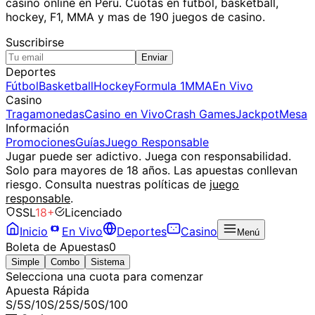
casino online en Peru. Cuotas en futbol, basketball,
hockey, F1, MMA y mas de 190 juegos de casino.
Suscribirse
Enviar
Deportes
Fútbol
Basketball
Hockey
Formula 1
MMA
En Vivo
Casino
Tragamonedas
Casino en Vivo
Crash Games
Jackpot
Mesa
Información
Promociones
Guías
Juego Responsable
Jugar puede ser adictivo. Juega con responsabilidad.
Solo para mayores de 18 años. Las apuestas conllevan
riesgo. Consulta nuestras políticas de
juego
responsable
.
SSL
18+
Licenciado
Inicio
En Vivo
Deportes
Casino
Menú
Boleta de Apuestas
0
Simple
Combo
Sistema
Selecciona una cuota para comenzar
Apuesta Rápida
S/5
S/10
S/25
S/50
S/100