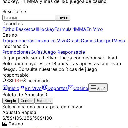
hockey, F1, MMA y mas de 190 juegos de casino.
Suscribirse
Enviar
Deportes
Fútbol
Basketball
Hockey
Formula 1
MMA
En Vivo
Casino
Tragamonedas
Casino en Vivo
Crash Games
Jackpot
Mesa
Información
Promociones
Guías
Juego Responsable
Jugar puede ser adictivo. Juega con responsabilidad.
Solo para mayores de 18 años. Las apuestas conllevan
riesgo. Consulta nuestras políticas de
juego
responsable
.
SSL
18+
Licenciado
Inicio
En Vivo
Deportes
Casino
Menú
Boleta de Apuestas
0
Simple
Combo
Sistema
Selecciona una cuota para comenzar
Apuesta Rápida
S/5
S/10
S/25
S/50
S/100
🎰 Casino