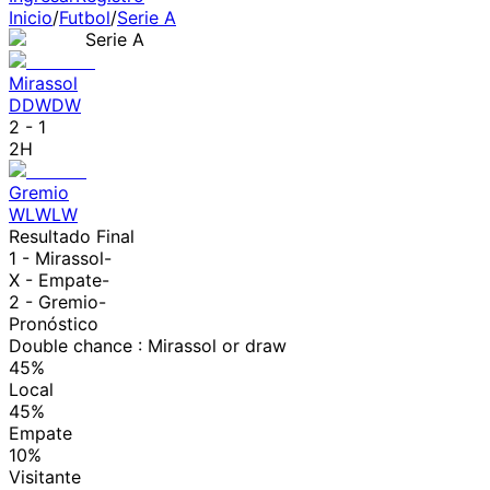
Inicio
/
Futbol
/
Serie A
Serie A
Mirassol
D
D
W
D
W
2
-
1
2H
Gremio
W
L
W
L
W
Resultado Final
1 -
Mirassol
-
X - Empate
-
2 -
Gremio
-
Pronóstico
Double chance : Mirassol or draw
45%
Local
45%
Empate
10%
Visitante