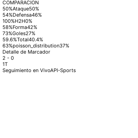
COMPARACION
50%
Ataque
50%
54%
Defensa
46%
100%
H2H
0%
58%
Forma
42%
73%
Goles
27%
59.6%
Total
40.4%
63%
poisson_distribution
37%
Detalle de Marcador
2 - 0
1T
Seguimiento en Vivo
API-Sports