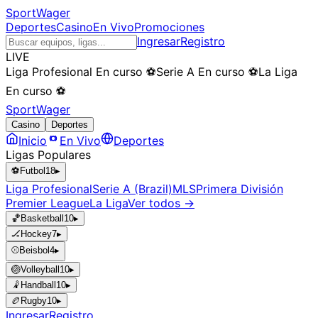
SportWager
Deportes
Casino
En Vivo
Promociones
Ingresar
Registro
LIVE
Liga Profesional
En curso
⚽
Serie A
En curso
⚽
La Liga
En curso
⚽
SportWager
Casino
Deportes
Inicio
En Vivo
Deportes
Ligas Populares
⚽
Futbol
18
▸
Liga Profesional
Serie A (Brazil)
MLS
Primera División
Premier League
La Liga
Ver todos →
🏀
Basketball
10
▸
🏒
Hockey
7
▸
⚾
Beisbol
4
▸
🏐
Volleyball
10
▸
🤾
Handball
10
▸
🏉
Rugby
10
▸
Ingresar
Registro